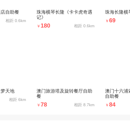
酒店自助餐
珠海横琴长隆《卡卡虎奇遇
珠海长隆横
记》
69
相距
0.6km
￥
180
相距
0.6km
￥
童梦天地
澳门旅游塔及旋转餐厅自助
澳门十六浦
餐
自助餐
相距
6km
78
84
相距
8.7km
￥
￥