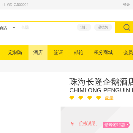
GD-CJ00004
登录
酒店
澳门
温德姆
定制游
酒店
签证
邮轮
积分商城
会员
珠海长隆企鹅酒
CHIMLONG PENGUIN 
豪华
￥
价格说明
错峰游特惠