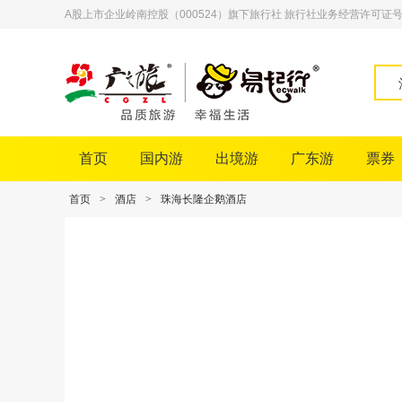
A股上市企业岭南控股（000524）旗下旅行社 旅行社业务经营许可证号：L-
首页
国内游
出境游
广东游
票券
首页
>
酒店
>
珠海长隆企鹅酒店