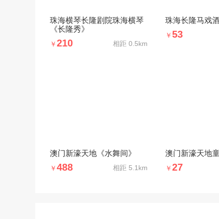
珠海横琴长隆剧院珠海横琴
珠海长隆马戏
《长隆秀》
53
￥
210
相距
0.5km
￥
澳门新濠天地《水舞间》
澳门新濠天地
488
27
相距
5.1km
￥
￥