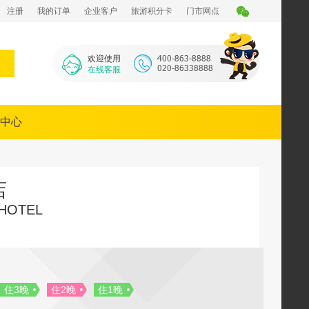
注册
我的订单
企业客户
旅游积分卡
门市网点
欢迎使用
在线客服
中心
店
HOTEL
住3晚
住2晚
住1晚