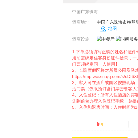
中国广东珠海
酒店地址
中国广东珠海市横琴
地图
酒店设施
1.下单必须填写正确的姓名和证
用前需绑定住客身份证件信息，一
门票须绑定同一人使用】
2、长隆度假区将对所属公园及马
https://mp.weixin.qq.com/s/c
3、客人可在酒店或园区按照现场
活门票（仅限预订含门票套餐客人
4、入住登记：所有入住酒店的宾
先到前台办理入住登记手续，兑换
5、入住和退房时间：入住时间为15:
分