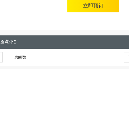
立即预订
验点评
(
)
房间数