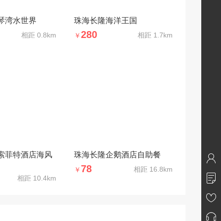
琴湾水世界
珠海长隆海洋王国
280
相距
0.8km
相距
1.7km
￥
索菲特酒店海风
珠海长隆企鹅酒店自助餐
78
相距
16.8km
￥
相距
10.4km