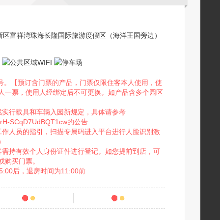
新区富祥湾珠海长隆国际旅游度假区（海洋王国旁边）
件号。【预订含门票的产品，门票仅限住客本人使用，使
人一票，使用人经绑定后不可更换。如产品含多个园区
戏实行载具和车辆入园新规定，具体请参考
Df6XIrH-SCqD7UdBQT1cw的公告
工作人员的指引，扫描专属码进入平台进行人脸识别激
）
客需持有效个人身份证件进行登记。如您提前到店，可
或购买门票。
00后，退房时间为11:00前
条点评
92
销量