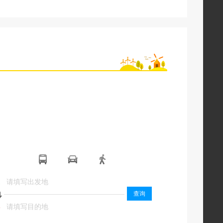
起
起
查询
终
终