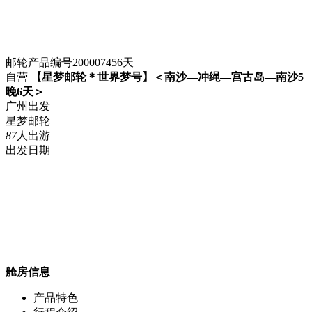
邮轮
产品编号20000745
6
天
自营
【星梦邮轮＊世界梦号】＜南沙—冲绳—宫古岛—南沙5
晚6天＞
广州出发
星梦邮轮
87
人出游
出发日期
舱房信息
产品特色