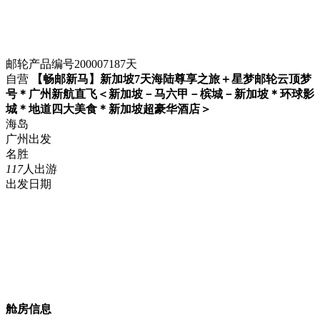
邮轮
产品编号20000718
7
天
自营
【畅邮新马】新加坡7天海陆尊享之旅＋星梦邮轮云顶梦
号＊广州新航直飞＜新加坡－马六甲－槟城－新加坡＊环球影
城＊地道四大美食＊新加坡超豪华酒店＞
海岛
广州出发
名胜
117
人出游
出发日期
舱房信息