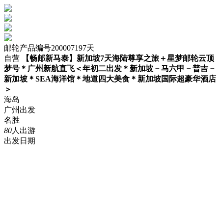
邮轮
产品编号20000719
7
天
自营
【畅邮新马泰】新加坡7天海陆尊享之旅＋星梦邮轮云顶
梦号＊广州新航直飞＜年初二出发＊新加坡－马六甲－普吉－
新加坡＊SEA海洋馆＊地道四大美食＊新加坡国际超豪华酒店
＞
海岛
广州出发
名胜
80
人出游
出发日期