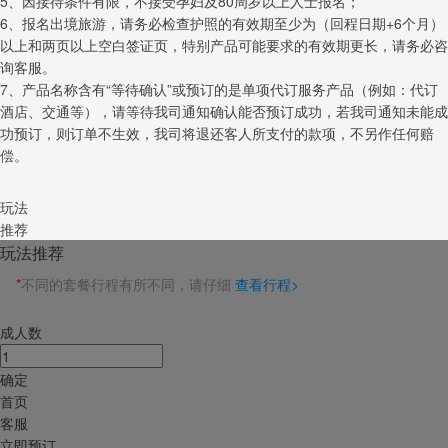
5、因接待条件有限，不接受孕妇及80周岁以上人士报名；
6、报名出境旅游，请务必检查护照的有效期至少为（回程日期+6个月）
以上和两页以上空白签证页，特别产品可能要求的有效期更长，请务必咨
询客服。
7、产品名称含有“等待确认”或预订的是单项代订服务产品（例如：代订
酒店、交通等），请等待我司通知确认能否预订成功，若我司通知未能成
功预订，则订单不生效，我司将退还客人所支付的款项，不另作任何赔
偿。
玩法
推荐
玩法推荐
*
不同的套餐行程有所不同，请仔细
查看行程>
成人数
确定
首页
客服
立即预订