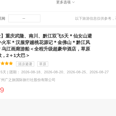
更多选项
区间
─
以下旅游信息仅供参考，
景】重庆武隆、南川、黔江双飞5天＊仙女山避
小火车＊汉服穿越桃花源记＊金佛山＊黔江风
＊乌江画廊游船＜全程升级超豪华酒店，草原
歇，2＋1大巴＞
清凉避暑
草原
天 | 团期： 2026-08-18、2026-08-20、2026-08-25、2026-08-27
广州广之旅国际旅行社股份有限公司
9