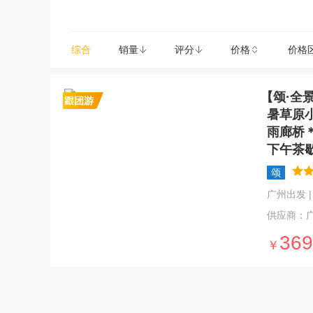
综合
销量
评分
价格
价格
【颂·全
暑草原
雨廊桥
下午茶
颂
广州出发 | 5
供应商：
369
￥