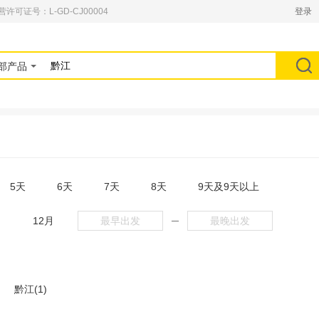
可证号：L-GD-CJ00004
登录
部产品
5天
6天
7天
8天
9天及9天以上
月
12月
─
黔江(1)