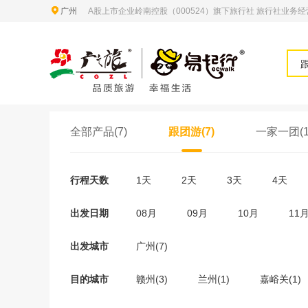
广州
A股上市企业岭南控股（000524）旗下旅行社 旅行社业务经营许
全部产品(7)
跟团游(7)
一家一团(1
行程天数
1天
2天
3天
4天
出发日期
08月
09月
10月
11
出发城市
广州(7)
目的城市
赣州(3)
兰州(1)
嘉峪关(1)
郴州(1)