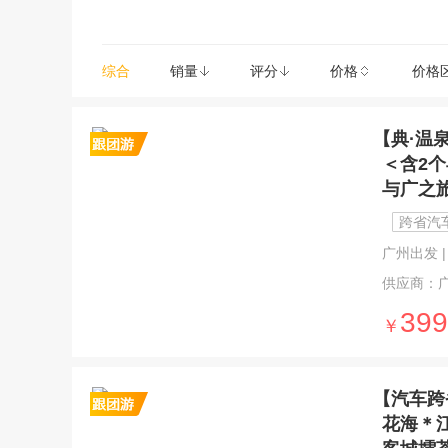
综合
销量
评分
价格
价格
【典·温
＜含2
与广之
跨省汽
广州出发 | 
供应商：
399
￥
【汽车跨
花海＊