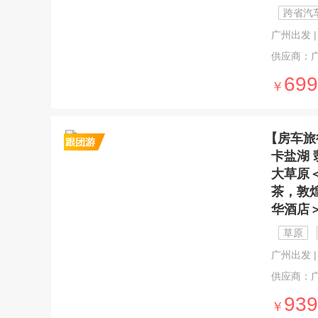
跨省汽
广州出发 | 
供应商：
699
￥
【房车旅
卡盐湖
大草原
茶，敦
华酒店
草原
广州出发 | 8
供应商：
939
￥