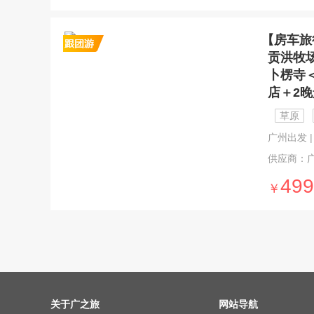
【房车旅
贡洪牧
卜楞寺
店＋2
草原
广州出发 | 6
供应商：
499
￥
关于广之旅
网站导航