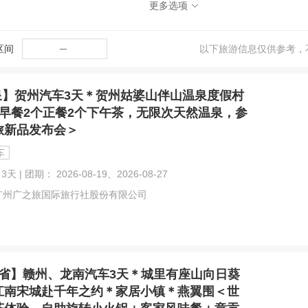
更多选项
区间
─
以下旅游信息仅供参考，
泉】贺州汽车3天＊贺州姑婆山伴山温泉度假村
个早餐2个正餐2个下午茶，无限次天然温泉，参
旅新品发布会＞
车
3天 | 团期： 2026-08-19、2026-08-27
广州广之旅国际旅行社股份有限公司
省】赣州、龙南汽车3天＊城里有座山向日葵
江南宋城赴千年之约＊家居小镇＊燕翼围＜世