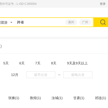
可证号：L-GD-CJ00004
登录
跟团游
惠州
广州
)
5天
6天
7天
8天
9天及9天以上
月
12月
─
张掖(1)
敦煌(1)
汝城(1)
甘肃(1)
祁连(1)