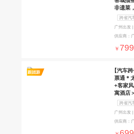
客城擂
非遗菜
跨省汽
广州出发 | 
供应商：
799
￥
【汽车跨
票通＊
+客家
寓酒店
跨省汽
广州出发 | 
供应商：
699