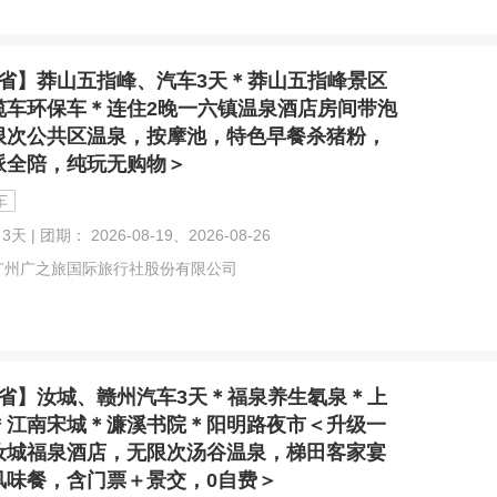
省】莽山五指峰、汽车3天＊莽山五指峰景区
缆车环保车＊连住2晚一六镇温泉酒店房间带泡
限次公共区温泉，按摩池，特色早餐杀猪粉，
派全陪，纯玩无购物＞
车
3天 | 团期： 2026-08-19、2026-08-26
广州广之旅国际旅行社股份有限公司
省】汝城、赣州汽车3天＊福泉养生氡泉＊上
＊江南宋城＊濂溪书院＊阳明路夜市＜升级一
汝城福泉酒店，无限次汤谷温泉，梯田客家宴
风味餐，含门票＋景交，0自费＞