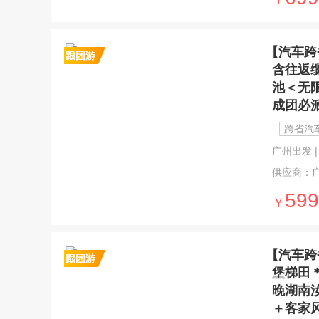
￥
【汽车跨
含往返
池＜无
成团必
跨省汽
广州出发 | 
供应商：
599
￥
【汽车跨
堡梯田
晚湖南
＋客家