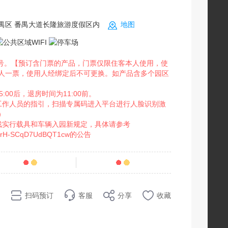
禺区 番禺大道长隆旅游度假区内
地图
件号。【预订含门票的产品，门票仅限住客本人使用，使
人一票，使用人经绑定后不可更换。如产品含多个园区
00后，退房时间为11:00前。
工作人员的指引，扫描专属码进入平台进行人脸识别激
）
戏实行载具和车辆入园新规定，具体请参考
Df6XIrH-SCqD7UdBQT1cw的公告
条点评
62
销量
扫码预订
客服
分享
收藏