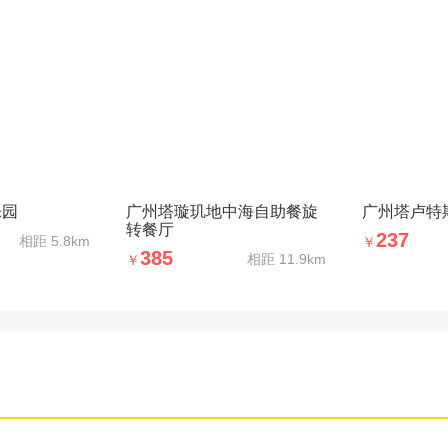
乐园
广州塔璇玑地中海自助餐旋
广州塔卢特
转餐厅
237
相距
5.8km
￥
385
相距
11.9km
￥