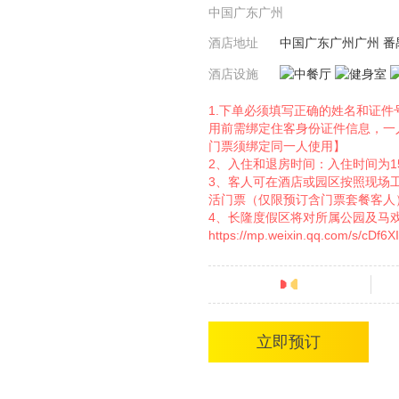
中国广东广州
酒店地址
中国广东广州广州 番
酒店设施
1.下单必须填写正确的姓名和证
用前需绑定住客身份证件信息，一
门票须绑定同一人使用】
2、入住和退房时间：入住时间为15:
3、客人可在酒店或园区按照现场
活门票（仅限预订含门票套餐客人
4、长隆度假区将对所属公园及马
https://mp.weixin.qq.com/s/c
分
立即预订