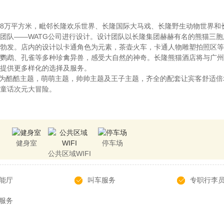
8万平方米，毗邻长隆欢乐世界、长隆国际大马戏、长隆野生动物世界和
团队——WATG公司进行设计。设计团队以长隆集团赫赫有名的熊猫三
勃发。店内的设计以卡通角色为元素，茶壶火车，卡通人物雕塑拍照区等
鹦鹉、孔雀等多种珍禽异兽，感受大自然的神奇。​长隆熊猫酒店将与广
提供更多样化的选择及服务。
分别为酷酷主题，萌萌主题，帅帅主题及王子主题，齐全的配套让宾客舒适
童话次元大冒险。
健身室
停车场
公共区域WIFI
能厅
叫车服务
专职行李
服务