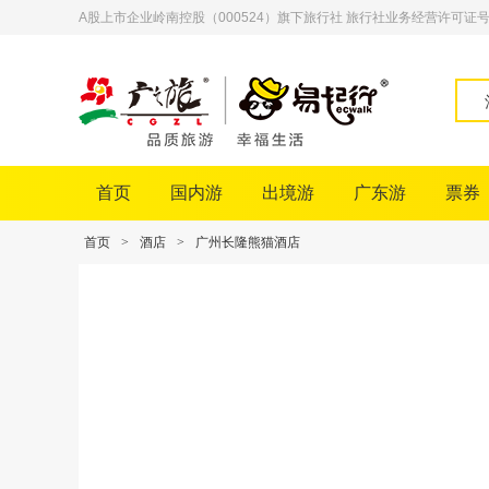
A股上市企业岭南控股（000524）旗下旅行社 旅行社业务经营许可证号：L-
首页
国内游
出境游
广东游
票券
首页
>
酒店
>
广州长隆熊猫酒店