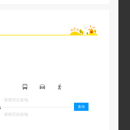
起
起
查询
终
终