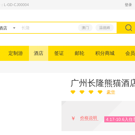
GD-CJ00004
登录
酒店
澳门
温德姆
定制游
酒店
签证
邮轮
积分商城
会员
广州长隆熊猫酒
豪华
￥
价格说明
4.17-10.6