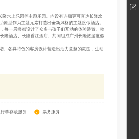
长隆水上乐园等主题乐园。内设有连廊更可直达长隆欢
胞胎原型作为主题元素打造出全新风格的主题度假酒店。
，每一层楼都设计了众多与孩子们互动的体验装置。动
州长隆酒店、长隆香江酒店、共同组成广州长隆旅游度假
倍增。各具特色的客房设计营造出活力童趣的氛围，生动
员行李存放服务
票务服务