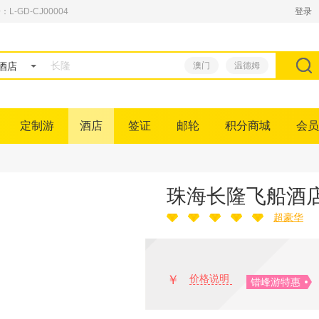
GD-CJ00004
登录
酒店
澳门
温德姆
定制游
酒店
签证
邮轮
积分商城
会员
珠海长隆飞船酒
超豪华
￥
价格说明
错峰游特惠