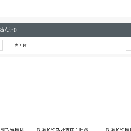
验点评
(
)
房间数
剧院珠海横琴
珠海长隆马戏酒店自助餐
珠海长隆横