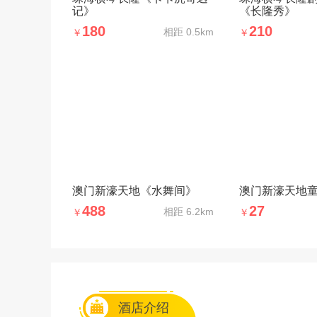
记》
《长隆秀》
180
210
相距
0.5km
￥
￥
澳门新濠天地《水舞间》
澳门新濠天地
488
27
相距
6.2km
￥
￥
酒店介绍