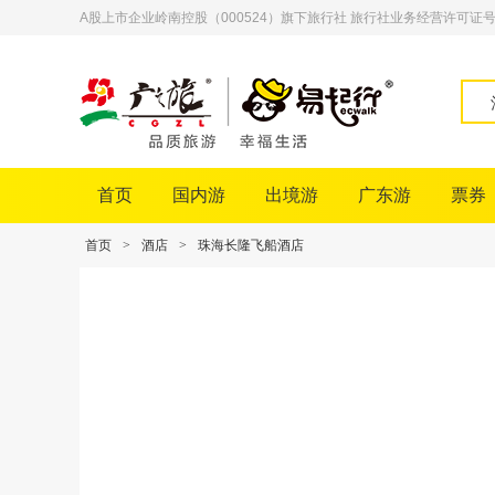
A股上市企业岭南控股（000524）旗下旅行社 旅行社业务经营许可证号：L-
首页
国内游
出境游
广东游
票券
首页
>
酒店
>
珠海长隆飞船酒店