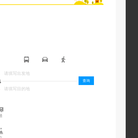
起
起
查询
终
终
通
交通
点
景点