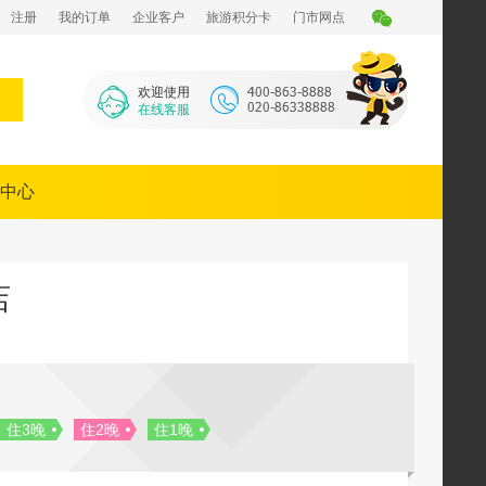
注册
我的订单
企业客户
旅游积分卡
门市网点
欢迎使用
在线客服
中心
店
住3晚
住2晚
住1晚