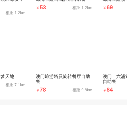
53
69
相距
1.2km
￥
￥
相距
1.2km
童梦天地
澳门旅游塔及旋转餐厅自助
澳门十六浦
餐
自助餐
相距
7.1km
78
84
相距
9.8km
￥
￥