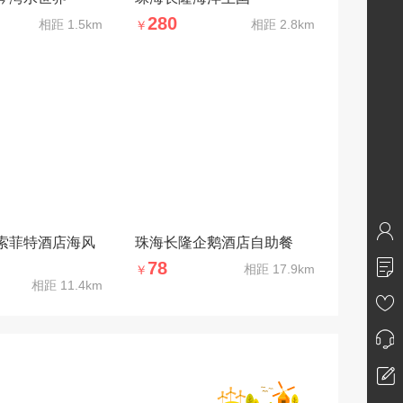
280
相距
1.5km
相距
2.8km
￥
索菲特酒店海风
珠海长隆企鹅酒店自助餐
78
相距
17.9km
￥
相距
11.4km