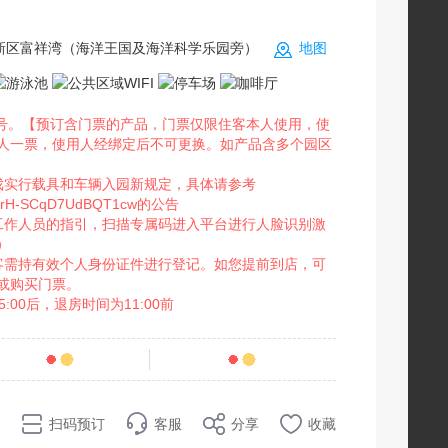
新区富祥湾（海洋王国及海洋科学乐园旁）
地图
件号。【预订含门票的产品，门票仅限住客本人使用，使
人一票，使用人经绑定后不可更换。如产品含多个园区
戏实行载具和车辆入园新规定，具体请参考
Df6XIrH-SCqD7UdBQT1cw的公告
工作人员的指引，扫描专属码进入平台进行人脸识别激
）
客需持有效个人身份证件进行登记。如您提前到店，可
或购买门票。
00后，退房时间为11:00前
条点评
57
销量
扫码预订
客服
分享
收藏