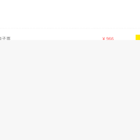
亲子票
¥
966
¥
550
¥
650
隆企鹅酒店自助餐
：中国广东省珠海市
5.0