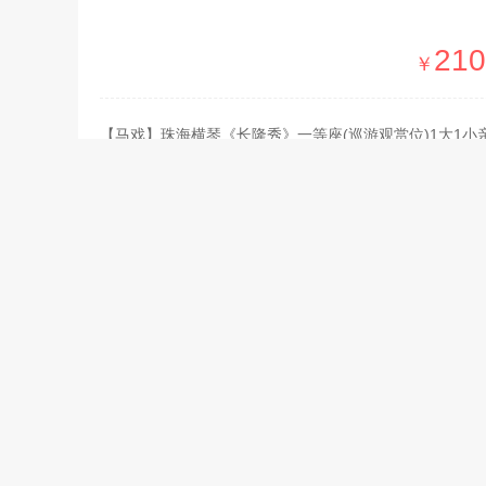
210
￥
【马戏】珠海横琴《长隆秀》一等座(巡游观赏位)1大1小
【马戏】珠海横琴《长隆秀》一等座(巡游观赏位)门票
【马戏】珠海横琴《长隆秀》黄金 VIP 座门票
查看全部门票
珠海长
景点地址