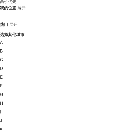
高价优先
我的位置
展开
热门
展开
选择其他城市
A
B
C
D
E
F
G
H
I
J
K