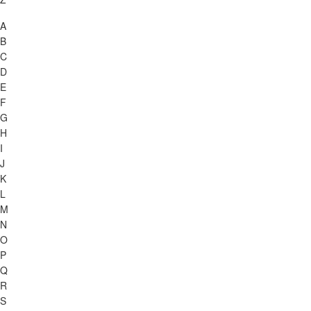
A
B
C
D
E
F
G
H
I
J
K
L
M
N
O
P
Q
R
S