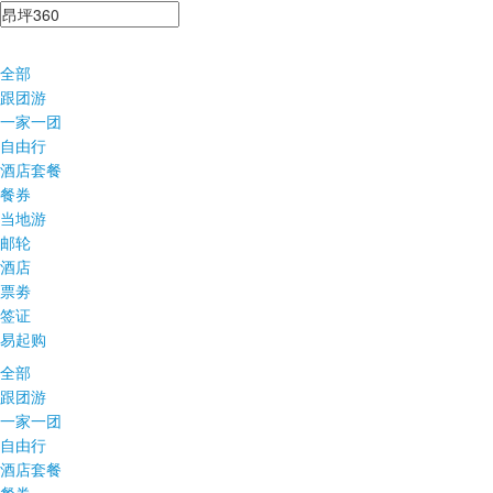
全部
跟团游
一家一团
自由行
酒店套餐
餐券
当地游
邮轮
酒店
票劵
签证
易起购
全部
跟团游
一家一团
自由行
酒店套餐