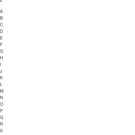
A
B
C
D
E
F
G
H
I
J
K
L
M
N
O
P
Q
R
S