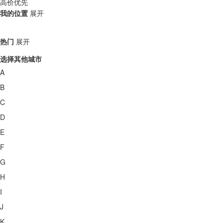
高价优先
我的位置
展开
热门
展开
选择其他城市
A
B
C
D
E
F
G
H
I
J
K