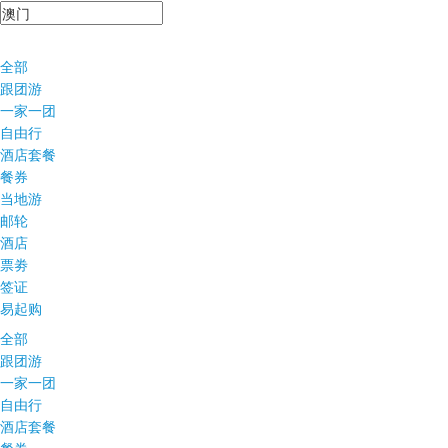
全部
跟团游
一家一团
自由行
酒店套餐
餐券
当地游
邮轮
酒店
票劵
签证
易起购
全部
跟团游
一家一团
自由行
酒店套餐