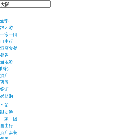
全部
跟团游
一家一团
自由行
酒店套餐
餐券
当地游
邮轮
酒店
票劵
签证
易起购
全部
跟团游
一家一团
自由行
酒店套餐