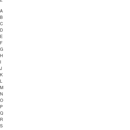
A
B
C
D
E
F
G
H
I
J
K
L
M
N
O
P
Q
R
S