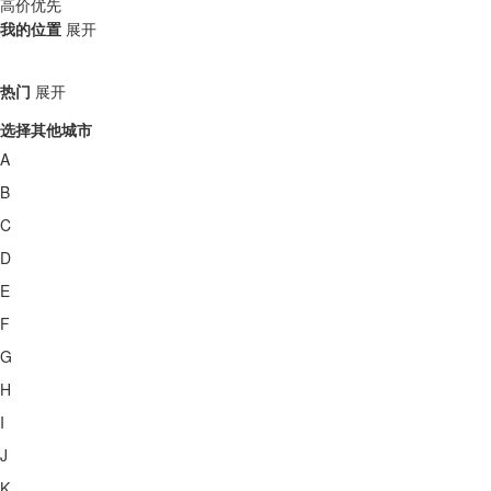
高价优先
我的位置
展开
热门
展开
选择其他城市
A
B
C
D
E
F
G
H
I
J
K