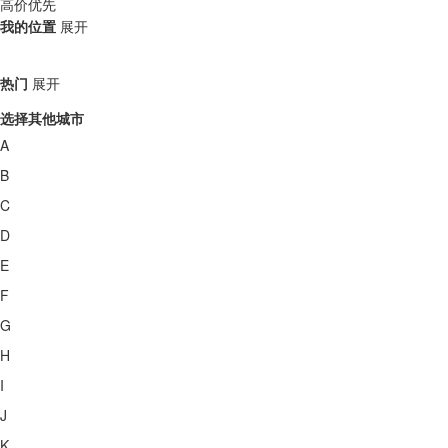
高价优先
我的位置
展开
热门
展开
选择其他城市
A
B
C
D
E
F
G
H
I
J
K