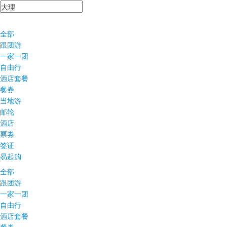
全部
跟团游
一家一团
自由行
酒店套餐
餐券
当地游
邮轮
酒店
票劵
签证
易起购
全部
跟团游
一家一团
自由行
酒店套餐