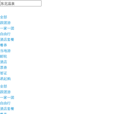
全部
跟团游
一家一团
自由行
酒店套餐
餐券
当地游
邮轮
酒店
票劵
签证
易起购
全部
跟团游
一家一团
自由行
酒店套餐