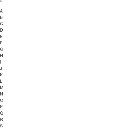
A
B
C
D
E
F
G
H
I
J
K
L
M
N
O
P
Q
R
S