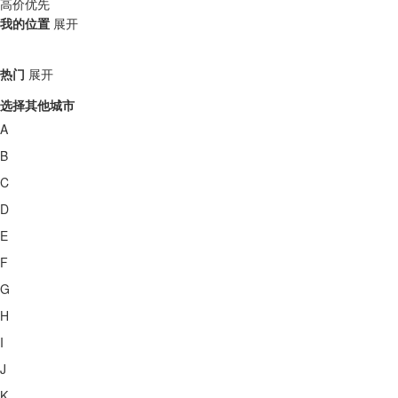
高价优先
我的位置
展开
热门
展开
选择其他城市
A
B
C
D
E
F
G
H
I
J
K