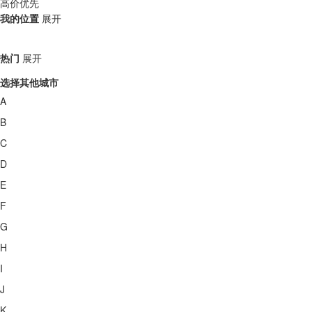
高价优先
我的位置
展开
热门
展开
选择其他城市
A
B
C
D
E
F
G
H
I
J
K