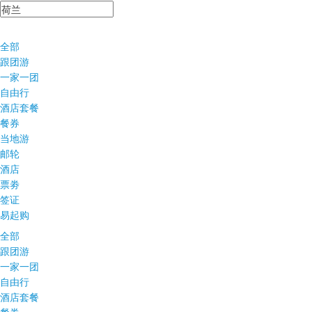
全部
跟团游
一家一团
自由行
酒店套餐
餐券
当地游
邮轮
酒店
票劵
签证
易起购
全部
跟团游
一家一团
自由行
酒店套餐