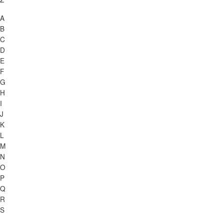
A
B
C
D
E
F
G
H
I
J
K
L
M
N
O
P
Q
R
S