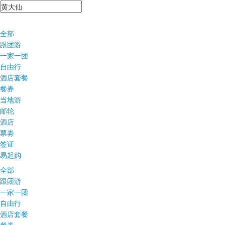
全部
跟团游
一家一团
自由行
酒店套餐
餐券
当地游
邮轮
酒店
票劵
签证
易起购
全部
跟团游
一家一团
自由行
酒店套餐