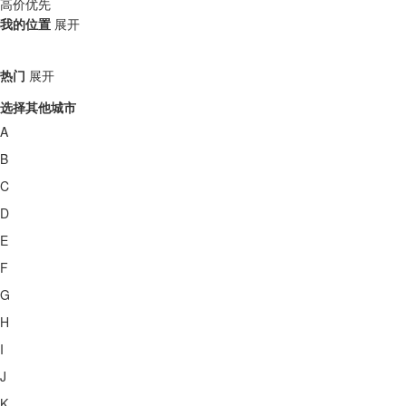
高价优先
我的位置
展开
热门
展开
选择其他城市
A
B
C
D
E
F
G
H
I
J
K