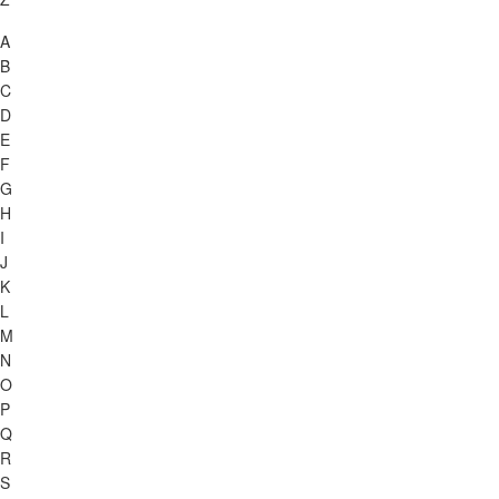
A
B
C
D
E
F
G
H
I
J
K
L
M
N
O
P
Q
R
S