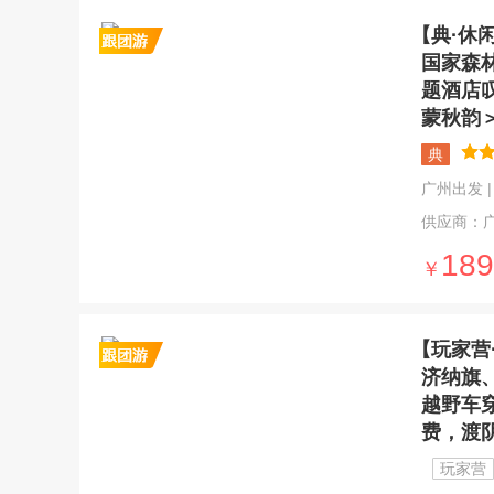
【典·休
国家森
题酒店
蒙秋韵
典
广州出发 | 5
供应商：
189
￥
【玩家营
济纳旗
越野车
费，渡
玩家营