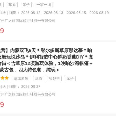
暑
草原
亲子
一家一团
天 | 团期： 2026-08-12、2026-08-13、2026-08-15、2026-08-19
广州广之旅国际旅行社股份有限公司
9
趣营】内蒙双飞5天＊鄂尔多斯草原那达慕＊响
夜畅玩悦沙岛＊伊利智造中心鲜奶香薰DIY＊宽
食街＜含草原12项游玩体验，1晚响沙湾帐篷＋
原蒙古包，四大特色餐，纯玩＞
清凉避暑
草原
智趣营
亲子
5天 | 团期： 2026-08-27
广州广之旅国际旅行社股份有限公司
9