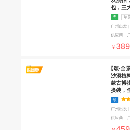
双航拍
包，三
尚
草
广州出发 | 1
供应商：
389
￥
【颂·全
沙漠植
蒙古博
换装，
颂
广州出发 | 5
供应商：
459