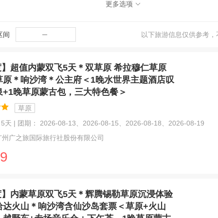
更多选项
区间
─
以下旅游信息仅供参考，
度】超值内蒙双飞5天＊双草原 希拉穆仁草原
草原＊响沙湾＊公主府＜1晚水世界主题酒店叹
泉+1晚草原蒙古包，三大特色餐＞
草原
天 | 团期： 2026-08-13、2026-08-15、2026-08-18、2026-08-19
广州广之旅国际旅行社股份有限公司
9
度】内蒙草原双飞5天＊辉腾锡勒草原沉浸体验
哈达火山＊响沙湾含仙沙岛套票＜草原+火山