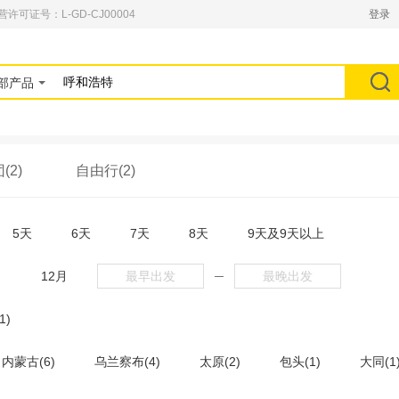
可证号：L-GD-CJ00004
登录
部产品
(2)
自由行(2)
5天
6天
7天
8天
9天及9天以上
月
12月
─
1)
内蒙古(6)
乌兰察布(4)
太原(2)
包头(1)
大同(1