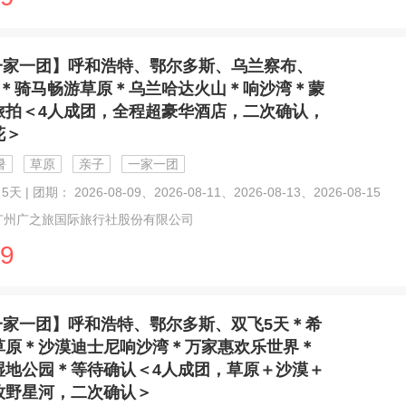
一家一团】呼和浩特、鄂尔多斯、乌兰察布、
天＊骑马畅游草原＊乌兰哈达火山＊响沙湾＊蒙
旅拍＜4人成团，全程超豪华酒店，二次确认，
花＞
暑
草原
亲子
一家一团
天 | 团期： 2026-08-09、2026-08-11、2026-08-13、2026-08-15
广州广之旅国际旅行社股份有限公司
9
一家一团】呼和浩特、鄂尔多斯、双飞5天＊希
草原＊沙漠迪士尼响沙湾＊万家惠欢乐世界＊
湿地公园＊等待确认＜4人成团，草原＋沙漠＋
牧野星河，二次确认＞