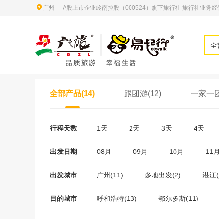
广州
A股上市企业岭南控股（000524）旗下旅行社 旅行社业务经营许
全
全部产品(14)
跟团游(12)
一家一团
行程天数
1天
2天
3天
4天
出发日期
08月
09月
10月
11
出发城市
广州(11)
多地出发(2)
湛江(
目的城市
呼和浩特(13)
鄂尔多斯(11)