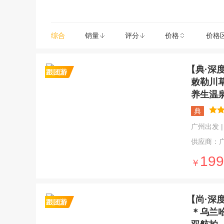
综合
销量
评分
价格
价格
【典·深
敕勒川
养生温
典
广州出发 | 5
供应商：
199
￥
【尚·深
＊乌兰