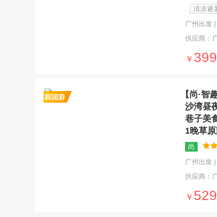
清凉避
广州出发 | 4
供应商：
399
￥
【尚·智
沙湾昼
巷子美
1晚草
尚
广州出发 | 
供应商：
529
￥