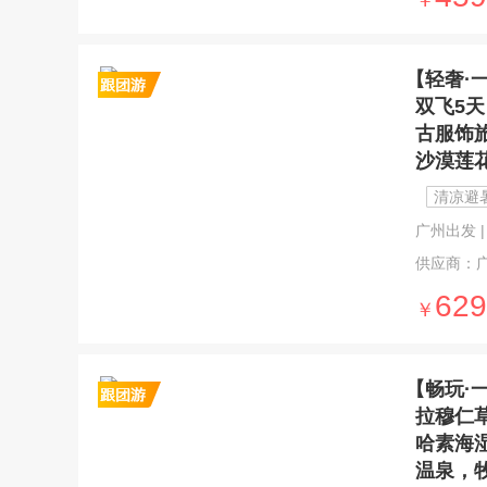
￥
【轻奢·
双飞5
古服饰
沙漠莲
清凉避
广州出发 | 5
供应商：
629
￥
【畅玩·
拉穆仁
哈素海
温泉，