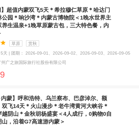
闲】超值内蒙双飞5天＊希拉穆仁草原＊哈达门
林公园＊响沙湾＊内蒙古博物院＜1晚水世界主
叹养生温泉+1晚草原蒙古包，三大特色餐，内
＞
草原
赏秋
天 | 团期： 2026-09-01、2026-09-02、2026-09-03、2026-09-05
广州广之旅国际旅行社股份有限公司
9
·内蒙】呼和浩特、乌兰察布、巴彦淖尔、额
、双飞14天＊火山漫步＊老牛湾黄河大峡谷＊
穿越阴山＊金秋胡杨盛宴＜4人成行，0购物0自
阴山，沿着G7高速游内蒙＞