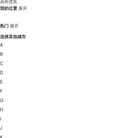
高价优先
我的位置
展开
热门
展开
选择其他城市
A
B
C
D
E
F
G
H
I
J
K