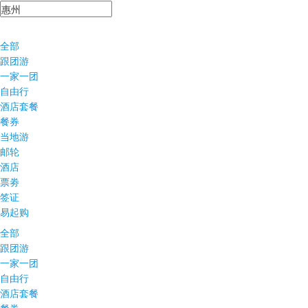
全部
跟团游
一家一团
自由行
酒店套餐
餐券
当地游
邮轮
酒店
票劵
签证
易起购
全部
跟团游
一家一团
自由行
酒店套餐