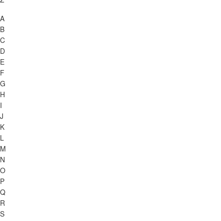
A
B
C
D
E
F
G
H
I
J
K
L
M
N
O
P
Q
R
S