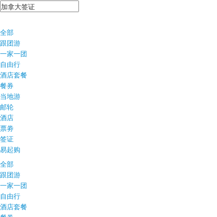
全部
跟团游
一家一团
自由行
酒店套餐
餐券
当地游
邮轮
酒店
票劵
签证
易起购
全部
跟团游
一家一团
自由行
酒店套餐