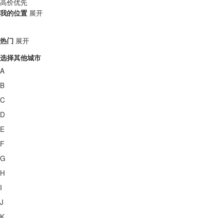
高价优先
我的位置
展开
热门
展开
选择其他城市
A
B
C
D
E
F
G
H
I
J
K