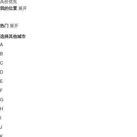
高价优先
我的位置
展开
热门
展开
选择其他城市
A
B
C
D
E
F
G
H
I
J
K