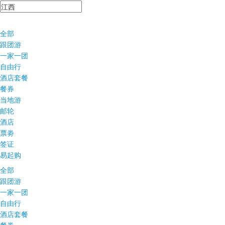
全部
跟团游
一家一团
自由行
酒店套餐
餐券
当地游
邮轮
酒店
票劵
签证
易起购
全部
跟团游
一家一团
自由行
酒店套餐