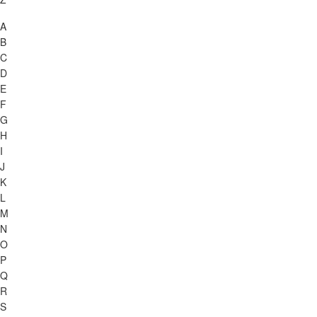
A
B
C
D
E
F
G
H
I
J
K
L
M
N
O
P
Q
R
S