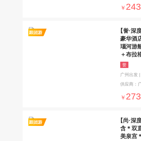
243
￥
【誉·深
豪华酒
瑙河游
＋布拉
誉
广州出发 | 
供应商：
273
￥
【尚·深
含＊双
美泉宫