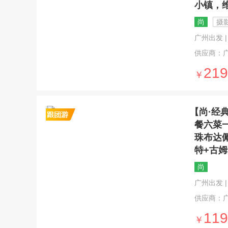
小镇，
尚
摄
广州出发 | 
供应商：
219
￥
【尚·经
餐六菜
珠布达
特+古姆
尚
广州出发 | 
供应商：
119
￥