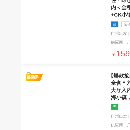
住＊维
内＜全
+CK小
颂
亲
广州出发 | 1
供应商：
159
￥
【爆款抢
全含＊
大厅入
海小镇
尚
广州出发 | 1
供应商：