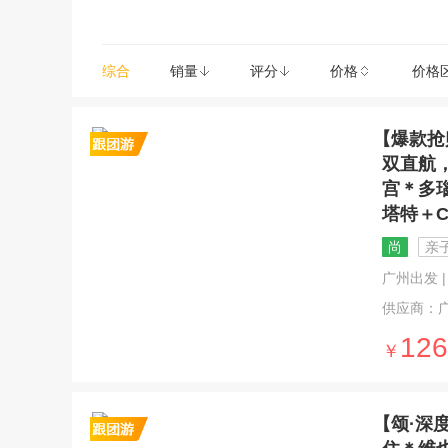
综合
销量
评分
价格
价格
【爆款抢
双直航
宫＊多
塔特＋
尚
亲
广州出发 | 1
供应商：
126
￥
【颂·深