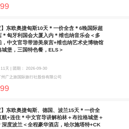
99
度】东欧奥捷匈斯10天＊一价全含＊6晚国际超
店＊匈牙利国会大厦入内＊维也纳音乐会＜多
船，中文官导带游美泉宫+维也纳艺术史博物馆
格城堡，三国特色餐，ELS＞
11天 | 团期： 2026-09-30
广州广之旅国际旅行社股份有限公司
99
度】东欧奥捷匈斯、德国、波兰15天＊一价全
直航+连住＊中文官导讲解柏林＋布拉格城堡＋
＊深度波兰＜全程豪华酒店，哈尔施塔特+CK