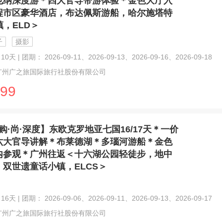
也纳深度游＊四大官导带游体验＊金色大厅入
程市区豪华酒店，布达佩斯游船，哈尔施塔特
镇，ELD＞
子
摄影
0天 | 团期： 2026-09-11、2026-09-13、2026-09-16、2026-09-18
广州广之旅国际旅行社股份有限公司
99
购·尚·深度】东欧克罗地亚七国16/17天＊一价
六大官导讲解＊布莱德湖＊多瑙河游船＊金色
内参观＊广州往返＜十六湖公园轻徒步，地中
，双世遗童话小镇，ELCS＞
6天 | 团期： 2026-09-06、2026-09-11、2026-09-13、2026-09-17
广州广之旅国际旅行社股份有限公司