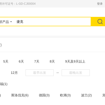
可证号：L-GD-CJ00004
登录
部产品
)
5天
6天
7天
8天
9天及9天以上
月
12月
─
福(1)
)
斯洛伐克(6)
德国(3)
欧洲(3)
波兰(2)
克