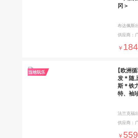
冈＞
布达佩斯出发 
供应商：
184
￥
【欧洲循
发＊随
斯＊铁
特、袖
法兰克福出发 
供应商：
559
￥