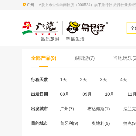
广州
A股上市企业岭南控股（000524）旗下旅行社 旅行社业务经营许
全
全部产品(9)
跟团游(7)
当地玩乐(2
行程天数
1天
2天
3天
4天
出发日期
08月
09月
10月
11
出发城市
广州(7)
布达佩斯(1)
法兰克
目的城市
匈牙利(9)
奥地利(9)
捷克(9
瑞士(1)