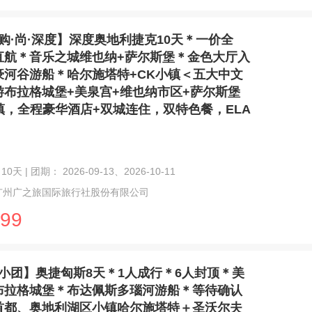
购·尚·深度】深度奥地利捷克10天＊一价全
直航＊音乐之城维也纳+萨尔斯堡＊金色大厅入
豪河谷游船＊哈尔施塔特+CK小镇＜五大中文
游布拉格城堡+美泉宫+维也纳市区+萨尔斯堡
镇，全程豪华酒店+双城连住，双特色餐，ELA
10天 | 团期： 2026-09-13、2026-10-11
广州广之旅国际旅行社股份有限公司
99
小团】奥捷匈斯8天＊1人成行＊6人封顶＊美
布拉格城堡＊布达佩斯多瑙河游船＊等待确认
首都、奥地利湖区小镇哈尔施塔特＋圣沃尔夫