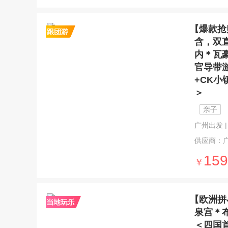
【爆款抢
含，双
内＊瓦
官导带
+CK小
＞
亲子
广州出发 | 
供应商：
159
￥
【欧洲拼
泉宫＊
＜四国