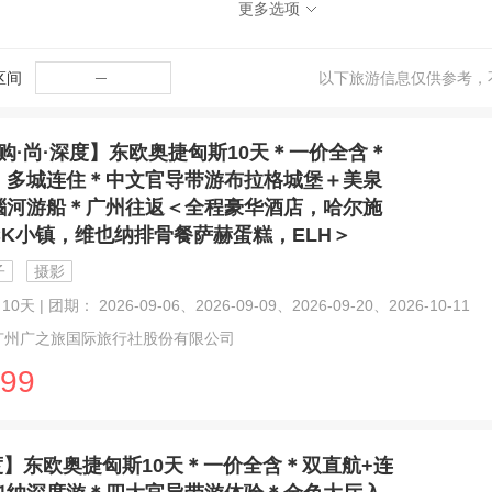
更多选项
区间
─
以下旅游信息仅供参考，
购·尚·深度】东欧奥捷匈斯10天＊一价全含＊
，多城连住＊中文官导带游布拉格城堡＋美泉
瑙河游船＊广州往返＜全程豪华酒店，哈尔施
CK小镇，维也纳排骨餐萨赫蛋糕，ELH＞
子
摄影
0天 | 团期： 2026-09-06、2026-09-09、2026-09-20、2026-10-11
广州广之旅国际旅行社股份有限公司
99
度】东欧奥捷匈斯10天＊一价全含＊双直航+连