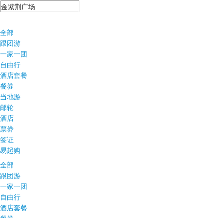
全部
跟团游
一家一团
自由行
酒店套餐
餐券
当地游
邮轮
酒店
票劵
签证
易起购
全部
跟团游
一家一团
自由行
酒店套餐