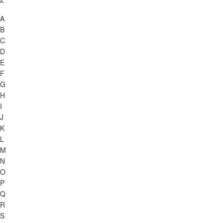
A
B
C
D
E
F
G
H
I
J
K
L
M
N
O
P
Q
R
S