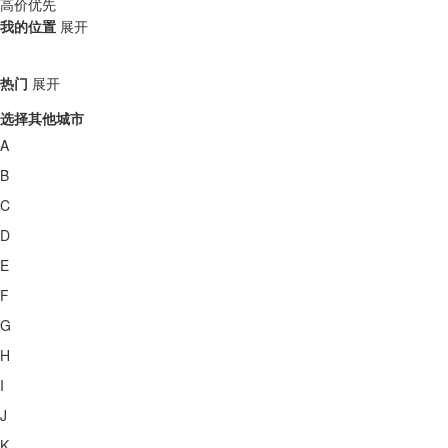
高价优先
我的位置
展开
热门
展开
选择其他城市
A
B
C
D
E
F
G
H
I
J
K