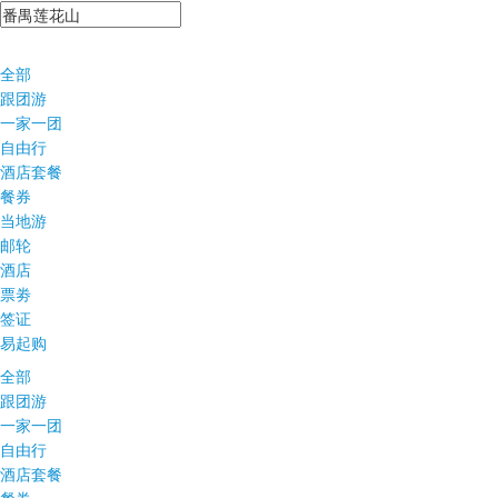
全部
跟团游
一家一团
自由行
酒店套餐
餐券
当地游
邮轮
酒店
票劵
签证
易起购
全部
跟团游
一家一团
自由行
酒店套餐