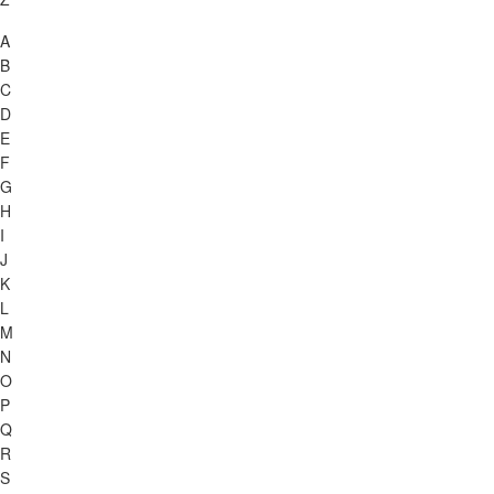
A
B
C
D
E
F
G
H
I
J
K
L
M
N
O
P
Q
R
S