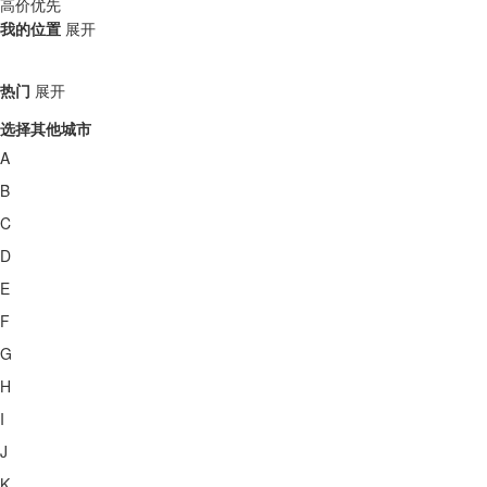
高价优先
我的位置
展开
热门
展开
选择其他城市
A
B
C
D
E
F
G
H
I
J
K