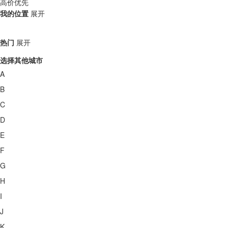
高价优先
我的位置
展开
热门
展开
选择其他城市
A
B
C
D
E
F
G
H
I
J
K