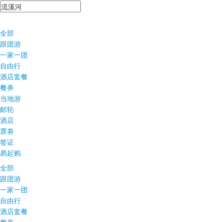
全部
跟团游
一家一团
自由行
酒店套餐
餐券
当地游
邮轮
酒店
票劵
签证
易起购
全部
跟团游
一家一团
自由行
酒店套餐