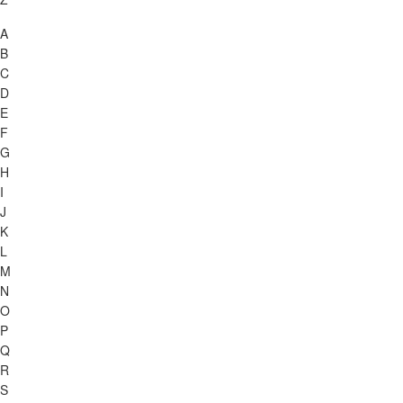
A
B
C
D
E
F
G
H
I
J
K
L
M
N
O
P
Q
R
S