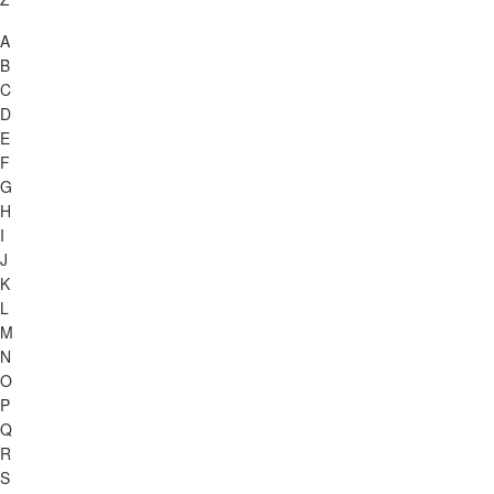
A
B
C
D
E
F
G
H
I
J
K
L
M
N
O
P
Q
R
S