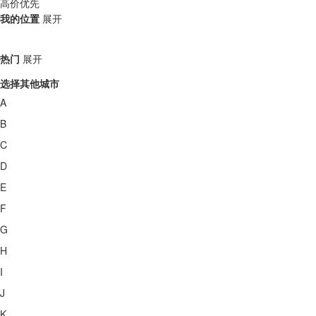
高价优先
我的位置
展开
热门
展开
选择其他城市
A
B
C
D
E
F
G
H
I
J
K