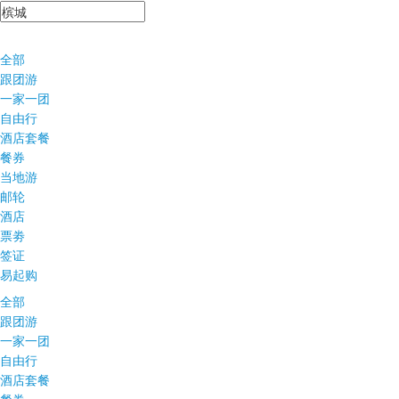
全部
跟团游
一家一团
自由行
酒店套餐
餐券
当地游
邮轮
酒店
票劵
签证
易起购
全部
跟团游
一家一团
自由行
酒店套餐