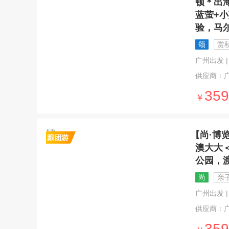
顿＊出
蓝萤+
验，马
颂
赏
广州出发 | 1
供应商：
359
￥
【尚·博
澳大大
公园，
尚
亲
广州出发 | 
供应商：
359