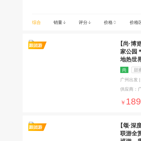
奥马鲁(1)
库克山(1)
惠灵顿(
综合
销量
评分
价格
价格
【尚·博
家公园
地热世
尚
甜
广州出发 | 1
供应商：
189
￥
【颂·深
联游全