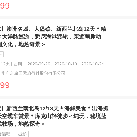
99
览】澳洲名城、大堡礁、新西兰北岛12天＊精
＜大洋路巡游，悉尼海港渡轮，亲近萌趣动
利文化，地热奇景＞
子
12天 | 团期： 2026-09-26、2026-10-10、2026-10-24
广州广之旅国际旅行社股份有限公司
99
度】新西兰南北岛12/13天＊海鲜美食＊出海抓
天空缆车赏景＊库克山轻徒步＜纯玩，秘境蓝
式牧场，地热探奇＞
蜜侣程
摄影