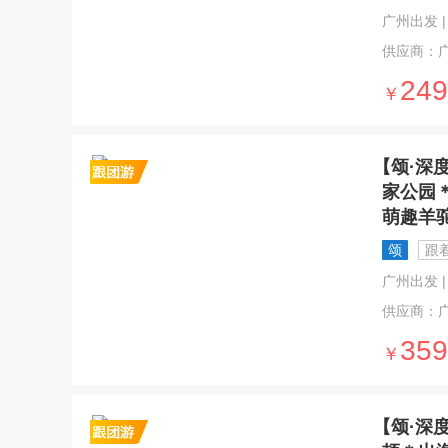
广州出发 | 1
供应商：
249
￥
【颂·深
家公园
萌趣羊
颂
跟
广州出发 | 
供应商：
359
￥
【颂·深