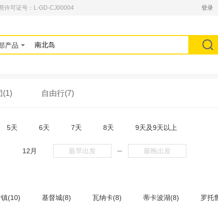
可证号：L-GD-CJ00004
登录
部产品
(1)
自由行(7)
5天
6天
7天
8天
9天及9天以上
月
12月
─
镇(10)
基督城(8)
瓦纳卡(8)
蒂卡波湖(8)
罗托鲁
里斯班(3)
凯恩斯(2)
奥克兰大区(2)
箭镇(2)
但