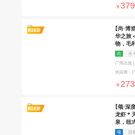
379
￥
【尚·博
华之旅
物，毛
尚
亲
广州出发 | 
供应商：
273
￥
【颂·深
龙虾＊
泉，纽
颂
甜