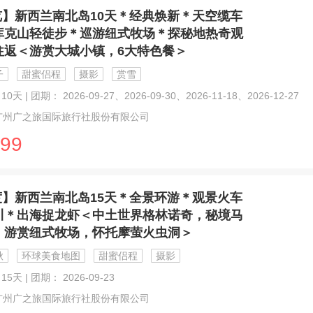
览】新西兰南北岛10天＊经典焕新＊天空缆车
库克山轻徒步＊巡游纽式牧场＊探秘地热奇观
往返＜游赏大城小镇，6大特色餐＞
子
甜蜜侣程
摄影
赏雪
0天 | 团期： 2026-09-27、2026-09-30、2026-11-18、2026-12-27
广州广之旅国际旅行社股份有限公司
99
度】新西兰南北岛15天＊全景环游＊观景火车
川＊出海捉龙虾＜中土世界格林诺奇，秘境马
，游赏纽式牧场，怀托摩萤火虫洞＞
秋
环球美食地图
甜蜜侣程
摄影
15天 | 团期： 2026-09-23
广州广之旅国际旅行社股份有限公司