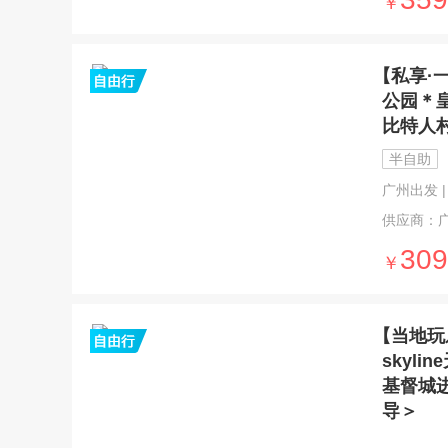
￥
【私享·
公园＊
比特人
半自助
广州出发 | 
供应商：
309
￥
【当地玩
skyl
基督城
导＞