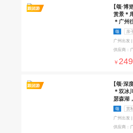
【颂·博
赏景＊
＊广州
颂
亲
广州出发 | 1
供应商：
249
￥
【颂·深
＊双冰
瑟森湖
颂
赏
广州出发 | 
供应商：