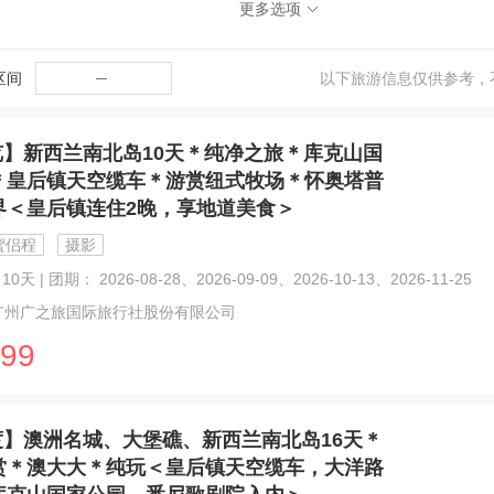
更多选项
1)
格林诺奇(1)
福克斯冰河(1)
陶波(1)
区间
─
以下旅游信息仅供参考，
览】新西兰南北岛10天＊纯净之旅＊库克山国
＊皇后镇天空缆车＊游赏纽式牧场＊怀奥塔普
界＜皇后镇连住2晚，享地道美食＞
蜜侣程
摄影
0天 | 团期： 2026-08-28、2026-09-09、2026-10-13、2026-11-25
广州广之旅国际旅行社股份有限公司
99
度】澳洲名城、大堡礁、新西兰南北岛16天＊
赏＊澳大大＊纯玩＜皇后镇天空缆车，大洋路