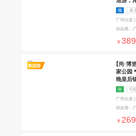
巡游，
颂
亲
广州出发 | 1
供应商：
389
￥
【尚·博
家公园
晚皇后
尚
可
广州出发 | 1
供应商：
269
￥