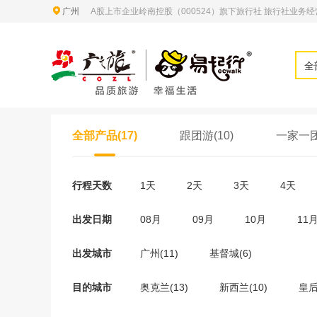
广州
A股上市企业岭南控股（000524）旗下旅行社 旅行社业务经营许
全
全部产品(17)
跟团游(10)
一家一团
行程天数
1天
2天
3天
4天
出发日期
08月
09月
10月
11
出发城市
广州(11)
基督城(6)
目的城市
奥克兰(13)
新西兰(10)
皇后
澳大利亚(4)
黄金海岸(4)
布