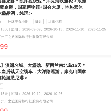
海捉龙虾＊凯库拉观鲸＊库克海峡渡轮＜浪漫
小蓝企鹅，国家博物馆+国会大厦，地热双体
尔堡品酒，纯玩＞
秋
环球美食地图
摄影
甜蜜侣程
5天 | 团期： 2026-09-09、2026-10-13、2026-11-10、2026-11-25
广州广之旅国际旅行社股份有限公司
99
览】澳洲名城、大堡礁、新西兰南北岛15天＊
＜皇后镇天空缆车，大洋路巡游，库克山国家
渡轮游悉尼港＞
子
15天 | 团期： 2026-10-12、2026-10-26
广州广之旅国际旅行社股份有限公司
99