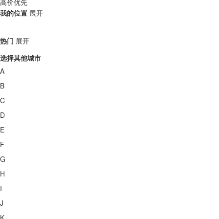
高价优先
我的位置
展开
热门
展开
选择其他城市
A
B
C
D
E
F
G
H
I
J
K