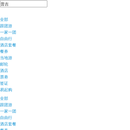
全部
跟团游
一家一团
自由行
酒店套餐
餐券
当地游
邮轮
酒店
票劵
签证
易起购
全部
跟团游
一家一团
自由行
酒店套餐