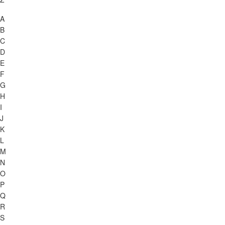
A
B
C
D
E
F
G
H
I
J
K
L
M
N
O
P
Q
R
S