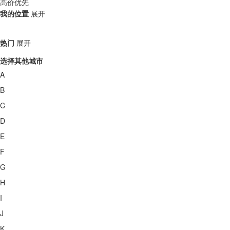
高价优先
我的位置
展开
热门
展开
选择其他城市
A
B
C
D
E
F
G
H
I
J
K