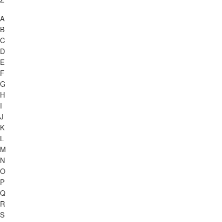
A
B
C
D
E
F
G
H
I
J
K
L
M
N
O
P
Q
R
S