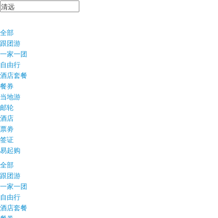
全部
跟团游
一家一团
自由行
酒店套餐
餐券
当地游
邮轮
酒店
票劵
签证
易起购
全部
跟团游
一家一团
自由行
酒店套餐