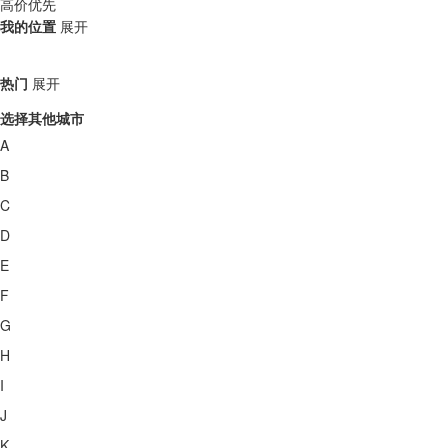
高价优先
我的位置
展开
热门
展开
选择其他城市
A
B
C
D
E
F
G
H
I
J
K