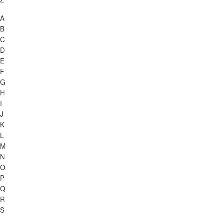
A
B
C
D
E
F
G
H
I
J
K
L
M
N
O
P
Q
R
S