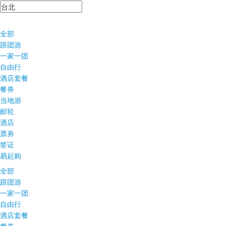
全部
跟团游
一家一团
自由行
酒店套餐
餐券
当地游
邮轮
酒店
票劵
签证
易起购
全部
跟团游
一家一团
自由行
酒店套餐