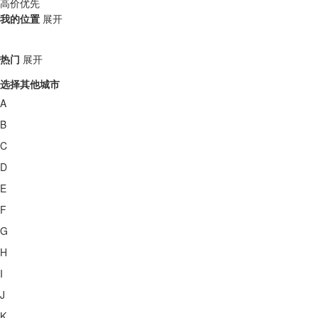
高价优先
我的位置
展开
热门
展开
选择其他城市
A
B
C
D
E
F
G
H
I
J
K