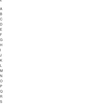
A
B
C
D
E
F
G
H
I
J
K
L
M
N
O
P
Q
R
S