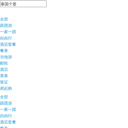
全部
跟团游
一家一团
自由行
酒店套餐
餐券
当地游
邮轮
酒店
票劵
签证
易起购
全部
跟团游
一家一团
自由行
酒店套餐