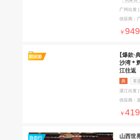
广州出发 | 8
供应商：
949
￥
【爆款·
沙湾＊
江往返
典
草
湛江出发 | 
供应商：
419
￥
山西世