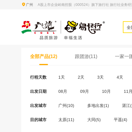
广州
A股上市企业岭南控股（000524）旗下旅行社 旅行社业务经营许
全
全部产品(12)
跟团游(11)
一家一团
行程天数
1天
2天
3天
4天
出发日期
08月
09月
10月
11
出发城市
广州(10)
多地出发(1)
湛江(
目的城市
太原(11)
大同(5)
平遥(4)
晋中(1)