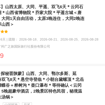
享】山西太原、大同、平遥、双飞6天＊云冈石
祠＊山西省博物院＊乔家大院＊平遥古城＜唐
，大同1天自由活动，太原3晚连住，大同2晚连
享山西＞
天 | 团期： 2026-08-18、2026-08-21、2026-08-25、2026-08-28
广州广之旅国际旅行社股份有限公司
9
·探秘晋陕蒙】山西、大同、鄂尔多斯、延
汾双飞8天＊悬空寺登临＊小朝台黛螺顶＊北岳
蝴蝶谷＋桦树沟＊壶口瀑布＊等待确认＜云冈
，5晚超豪华酒店，2晚景区特色民宿，秘境温
生汤锅＞
山河环游
品鉴