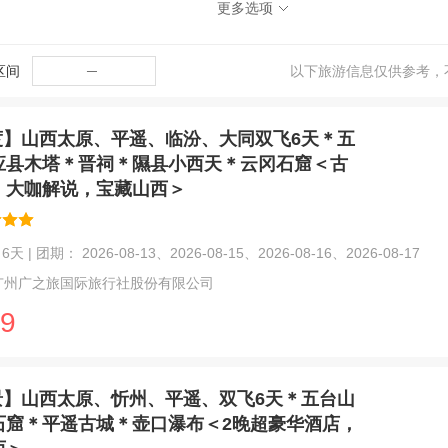
更多选项
区间
─
以下旅游信息仅供参考，
度】山西太原、平遥、临汾、大同双飞6天＊五
应县木塔＊晋祠＊隰县小西天＊云冈石窟＜古
，大咖解说，宝藏山西＞
天 | 团期： 2026-08-13、2026-08-15、2026-08-16、2026-08-17
广州广之旅国际旅行社股份有限公司
9
景】山西太原、忻州、平遥、双飞6天＊五台山
石窟＊平遥古城＊壶口瀑布＜2晚超豪华酒店，