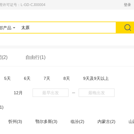
可证号：L-GD-CJ00004
登录
部产品
(2)
自由行(1)
5天
6天
7天
8天
9天及9天以上
月
12月
─
1)
忻州(3)
鄂尔多斯(3)
临汾(2)
内蒙古(2)
山