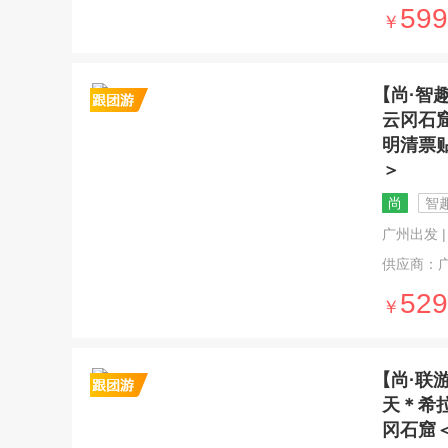
599
￥
【尚·智
云冈石
明清票
＞
尚
智趣
广州出发 | 6
供应商：
529
￥
【尚·联
天＊希
冈石窟