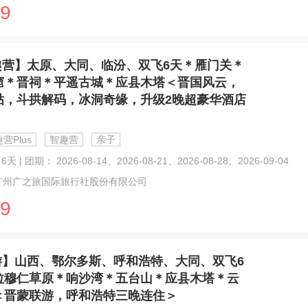
9
趣营】太原、大同、临汾、双飞6天＊雁门关＊
窟＊晋祠＊平遥古城＊应县木塔＜晋国风云，
贴，斗拱解码，冰洞奇缘，升级2晚超豪华酒店
营Plus
智趣营
亲子
天 | 团期： 2026-08-14、2026-08-21、2026-08-28、2026-09-04
广州广之旅国际旅行社股份有限公司
9
游】山西、鄂尔多斯、呼和浩特、大同、双飞6
拉穆仁草原＊响沙湾＊五台山＊应县木塔＊云
＜晋蒙联游，呼和浩特三晚连住＞