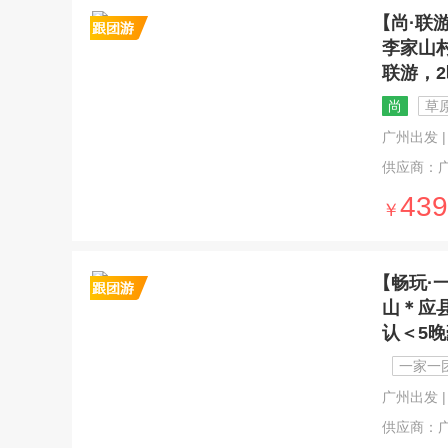
【尚·联
李家山
联游，
尚
草
广州出发 | 6
供应商：
439
￥
【畅玩·
山＊应
认＜5
一家一
广州出发 | 6
供应商：