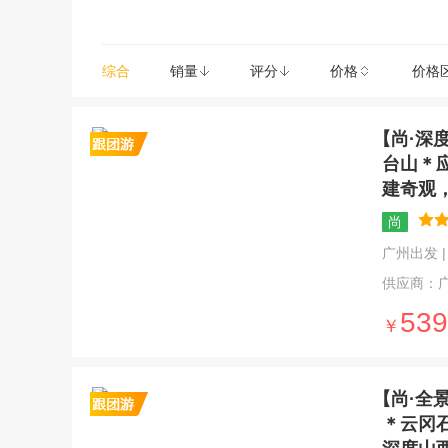
综合
销量
评分
价格
价格
【尚·深
台山＊
建奇观
尚
广州出发 | 6
供应商：
539
￥
【尚·全
＊云冈