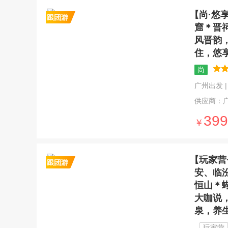
【尚·悠
窟＊晋
风晋韵
住，悠
尚
广州出发 | 6
供应商：
399
￥
【玩家营
安、临
恒山＊
大咖说
泉，养
玩家营