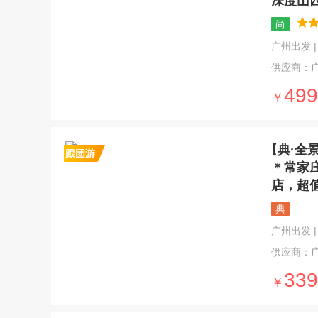
深度山
尚
广州出发 | 6
供应商：
499
￥
【典·全
＊常家
店，超
典
广州出发 | 6
供应商：
339
￥