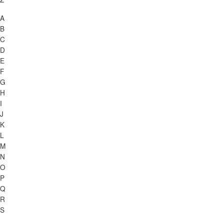
A
B
C
D
E
F
G
H
I
J
K
L
M
N
O
P
Q
R
S