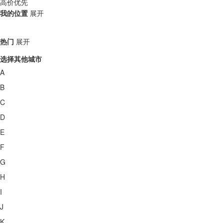
高价优先
我的位置
展开
热门
展开
选择其他城市
A
B
C
D
E
F
G
H
I
J
K