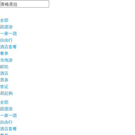
全部
跟团游
一家一团
自由行
酒店套餐
餐券
当地游
邮轮
酒店
票劵
签证
易起购
全部
跟团游
一家一团
自由行
酒店套餐