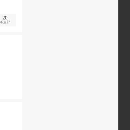
20
条点评