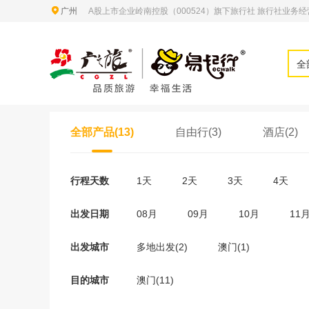
广州
A股上市企业岭南控股（000524）旗下旅行社 旅行社业务经营许
全
全部产品(13)
自由行(3)
酒店(2)
行程天数
1天
2天
3天
4天
出发日期
08月
09月
10月
11
出发城市
多地出发(2)
澳门(1)
目的城市
澳门(11)