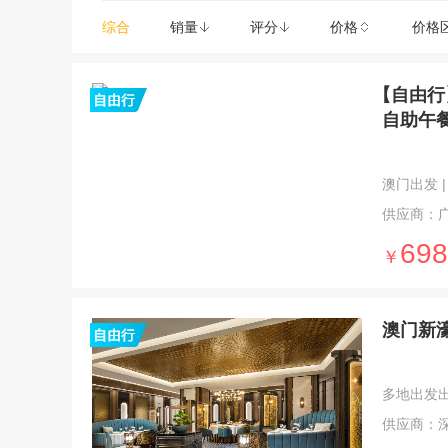
综合
销量
评分
价格
价格
【自由行
自助午
澳门出发 | 
供应商：
698
￥
澳门新濠
多地出发出发 
供应商：