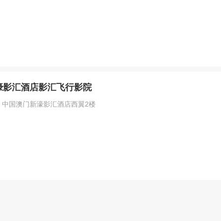
濠影汇酒店影汇飞行影院
：中国澳门新濠影汇酒店西翼2楼