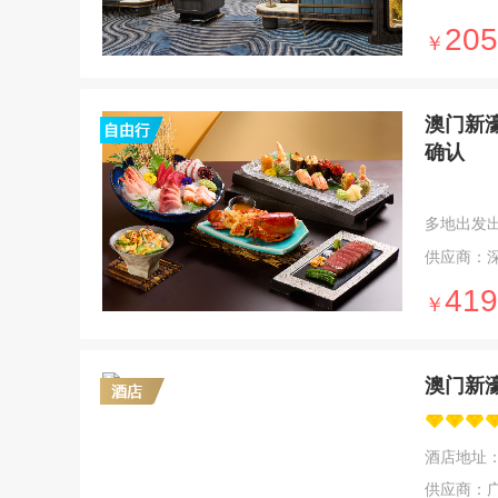
205
￥
澳门新濠
确认
多地出发出发 
供应商：
419
￥
澳门新
酒店地址
供应商：