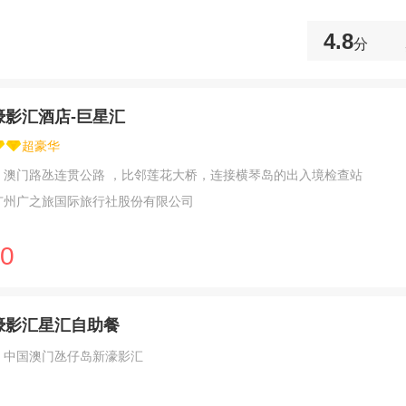
4.8
分
濠影汇酒店-巨星汇
超豪华
：澳门路氹连贯公路 ，比邻莲花大桥，连接横琴岛的出入境检查站
广州广之旅国际旅行社股份有限公司
0
濠影汇星汇自助餐
：中国澳门氹仔岛新濠影汇