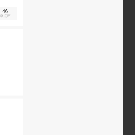
46
条点评