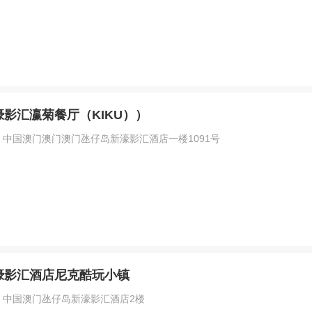
影汇瀛菊餐厅（KIKU））
中国澳门澳门澳门氹仔岛新濠影汇酒店一楼1091号
濠影汇酒店尼克酷玩小镇
：中国澳门氹仔岛新濠影汇酒店2楼