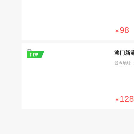
98
￥
澳门新
景点地址
128
￥