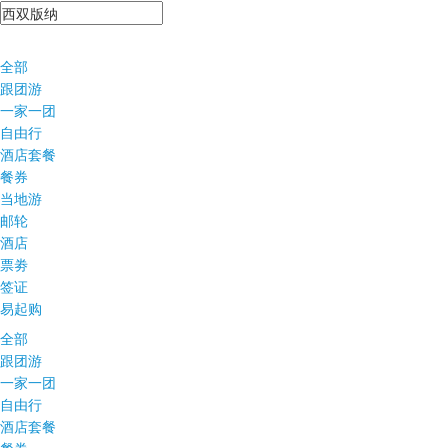
全部
跟团游
一家一团
自由行
酒店套餐
餐券
当地游
邮轮
酒店
票劵
签证
易起购
全部
跟团游
一家一团
自由行
酒店套餐