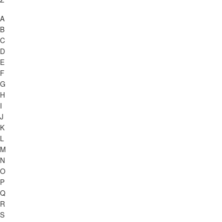
A
B
C
D
E
F
G
H
I
J
K
L
M
N
O
P
Q
R
S