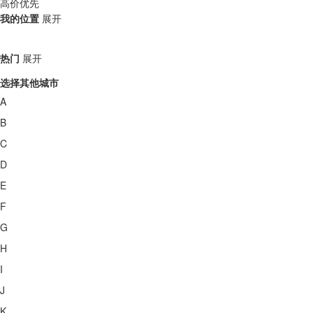
高价优先
我的位置
展开
热门
展开
选择其他城市
A
B
C
D
E
F
G
H
I
J
K