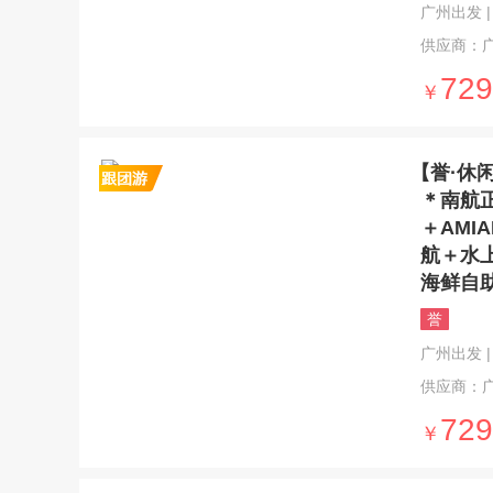
广州出发 | 7
供应商：
729
￥
【誉·休
＊南航
＋AM
航＋水
海鲜自
誉
广州出发 | 5
供应商：
729
￥