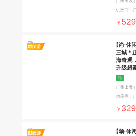
广州出发 | 6
供应商：
529
￥
【尚·休
三城＊
海奇观
升级超
尚
广州出发 | 6
供应商：
329
￥
【颂·休