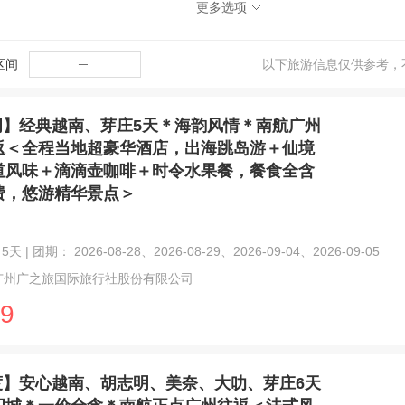
更多选项
区间
─
以下旅游信息仅供参考，
闲】经典越南、芽庄5天＊海韵风情＊南航广州
返＜全程当地超豪华酒店，出海跳岛游＋仙境
道风味＋滴滴壶咖啡＋时令水果餐，餐食全含
费，悠游精华景点＞
天 | 团期： 2026-08-28、2026-08-29、2026-09-04、2026-09-05
广州广之旅国际旅行社股份有限公司
9
度】安心越南、胡志明、美奈、大叻、芽庄6天