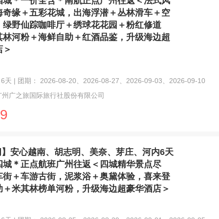
四城＊一价全含＊南航正点广州往返＜法式风
海奇缘＋五彩花城，出海浮潜＋丛林滑车＋空
，绿野仙踪咖啡厅＋绣球花花园＋粉红修道
其林河粉＋海鲜自助＋红酒品鉴，升级海边超
店＞
天 | 团期： 2026-08-20、2026-08-27、2026-09-03、2026-09-10
广州广之旅国际旅行社股份有限公司
9
闲】安心越南、胡志明、美奈、芽庄、河内6天
四城＊正点航班广州往返＜四城精华景点尽
车街＋车游古街，泥浆浴＋奥黛体验，喜来登
助＋米其林榜单河粉，升级海边超豪华酒店＞