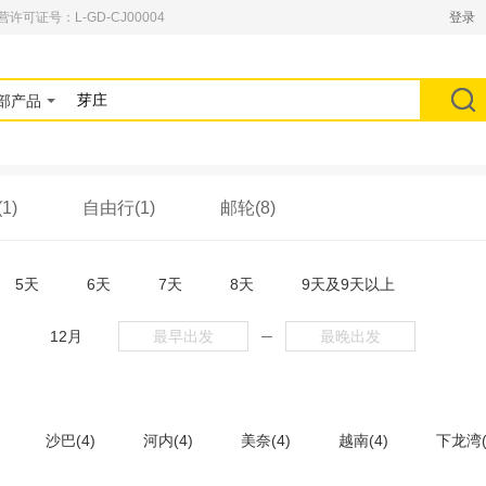
可证号：L-GD-CJ00004
登录
部产品
1)
自由行(1)
邮轮(8)
5天
6天
7天
8天
9天及9天以上
月
12月
─
沙巴(4)
河内(4)
美奈(4)
越南(4)
下龙湾(
)
马尼拉(1)