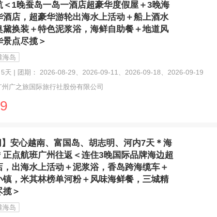
航＜1晚蚕岛一岛一酒店超豪华度假屋＋3晚海
华酒店，超豪华游轮出海水上活动＋船上酒水
奥黛换装＋特色泥浆浴，海鲜自助餐＋地道风
华景点尽揽＞
滩海岛
天 | 团期： 2026-08-29、2026-09-11、2026-09-18、2026-09-19
广州广之旅国际旅行社股份有限公司
9
闲】安心越南、富国岛、胡志明、河内7天＊海
＊正点航班广州往返＜连住3晚国际品牌海边超
店，出海水上活动＋泥浆浴，香岛跨海缆车＋
小镇，米其林榜单河粉＋风味海鲜餐，三城精
尽揽＞
滩海岛