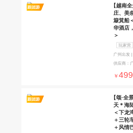
【越南全
庄、美
簸箕船
华酒店
＞
玩家营
广州出发 | 9
供应商：
499
￥
【颂·全
天＊海
＜下龙
＋三轮
＋风情