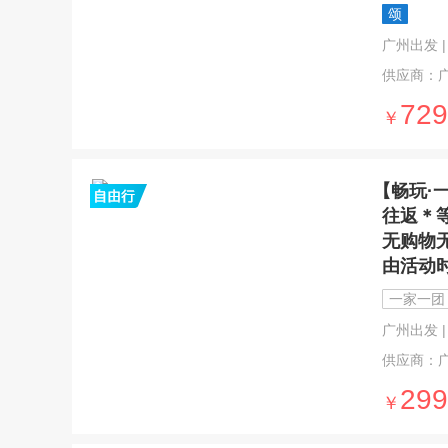
颂
广州出发 | 8
供应商：
729
￥
【畅玩·
往返＊
无购物
由活动
一家一团
广州出发 | 
供应商：
299
￥