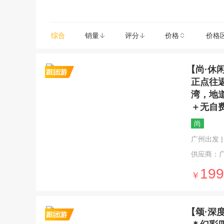
综合
销量
评分
价格
价格
【尚·休
正点往
湾，地
＋无自
尚
广州出发 | 5
供应商：
199
￥
【颂·深