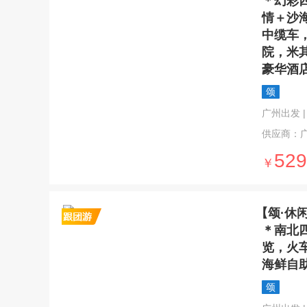
＊幻彩
情＋沙
中缆车
院，米
豪华酒
颂
广州出发 | 6
供应商：
529
￥
【颂·休
＊南北
览，火
海鲜自
颂