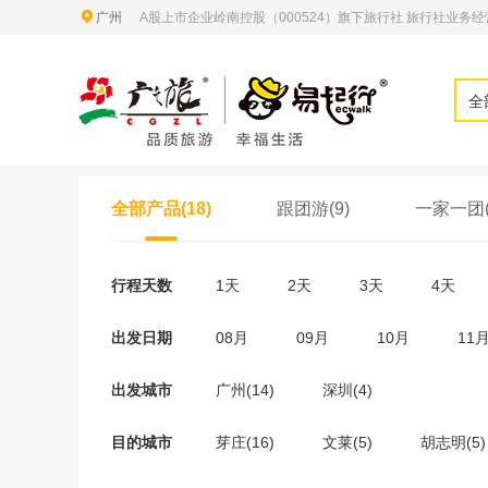
广州
A股上市企业岭南控股（000524）旗下旅行社 旅行社业务经营许
全
全部产品(18)
跟团游(9)
一家一团(
行程天数
1天
2天
3天
4天
出发日期
08月
09月
10月
11
出发城市
广州(14)
深圳(4)
目的城市
芽庄(16)
文莱(5)
胡志明(5)
新加坡(1)
雅加达(1)
香港(1