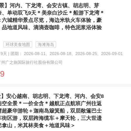
景】河内、下龙湾、会安古镇、胡志明、芽
奈、单动双飞9天＊美奈白沙丘＊船游下龙湾＊
＜六城精华景点尽览，海边米轨火车体验，豪
，品地道风味、滴滴壶咖啡，特色泥浆浴体验
环球美食地图
海滩海岛
天 | 团期： 2026-08-11、2026-08-18、2026-08-25、2026-09-01
广州广之旅国际旅行社股份有限公司
9
景】安心越南、胡志明、下龙湾、河内、会安8
陆空全景＊一价全含＊越航正点航班广州往返
湾超豪华游轮＋迦南岛簸箕船，双层敞篷巴士
车街区游，双层跨海缆车＋摩天轮，三大世遗
巴拿山，米其林美食＋地道风味＞