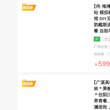
【尚·海
站 模
馆 DI
韵戴斯温
餐 自
尚
生
广州出发 | 3
供应商：
599
￥
【广湛高
林＊乘
＊住阳
养胃餐、
濑老街