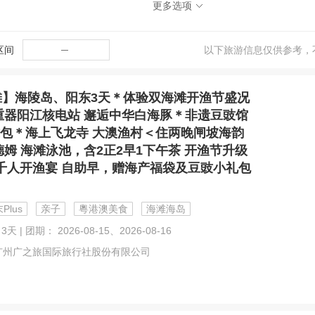
更多选项
区间
─
以下旅游信息仅供参考，
滩】海陵岛、阳东3天＊体验双海滩开渔节盛况
重器阳江核电站 邂逅中华白海豚＊非遗豆豉馆
豆豉包＊海上飞龙寺 大澳渔村＜住两晚闸坡海韵
姆 海滩泳池，含2正2早1下午茶 开渔节升级
元千人开渔宴 自助早，赠海产福袋及豆豉小礼包
Plus
亲子
粵港澳美食
海滩海岛
3天 | 团期： 2026-08-15、2026-08-16
广州广之旅国际旅行社股份有限公司