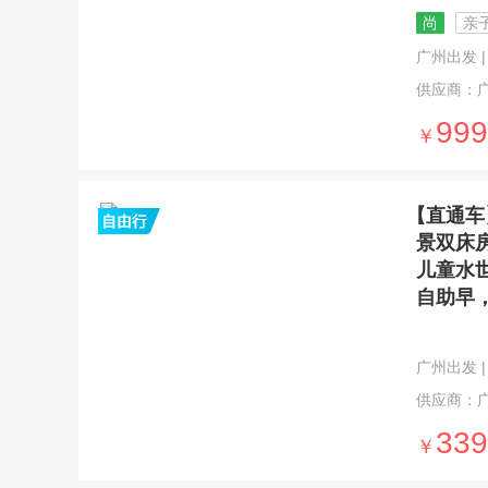
尚
亲
广州出发 | 3
供应商：
999
￥
【直通车
景双床
儿童水
自助早
广州出发 | 
供应商：
339
￥