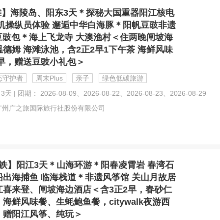
滩】海陵岛、阳东3天＊探秘大国重器阳江核电
拟机操纵员体验 邂逅中华白海豚＊阳帆豆豉非遗
Y豆豉包＊海上飞龙寺 大澳渔村＜住两晚闸坡海
德姆 海滩泳池，含2正2早1下午茶 海鲜风味
助早，赠送豆豉小礼包＞
态守护者
周末Plus
亲子
绿色低碳旅游
天 | 团期： 2026-08-09、2026-08-22、2026-08-23、2026-08-29
广州广之旅国际旅行社股份有限公司
铁】阳江3天＊山海环游＊阳春凌霄岩 春湾石
船出海捕鱼 临海栈道＊非遗风筝馆 关山月故居
江喜来登、闸坡海边酒店＜含3正2早，春砂仁
海鲜风味餐、生蚝鲍鱼餐，citywalk夜游西
，赠阳江风筝、纯玩＞