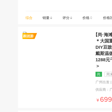
综合
销量
评分
价格
价格
【尚·海
＊大国
DIY
戴斯温德
1288
＞
尚
周末
广州出发 | 
供应商：
699
￥