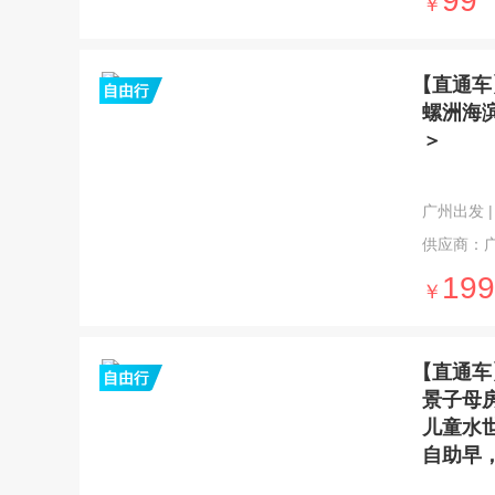
99
￥
【直通车
螺洲海
＞
广州出发 | 
供应商：
199
￥
【直通车
景子母
儿童水
自助早