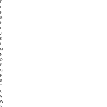
D
E
F
G
H
I
J
K
L
M
N
O
P
Q
R
S
T
U
V
W
X