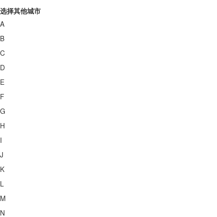
选择其他城市
A
B
C
D
E
F
G
H
I
J
K
L
M
N