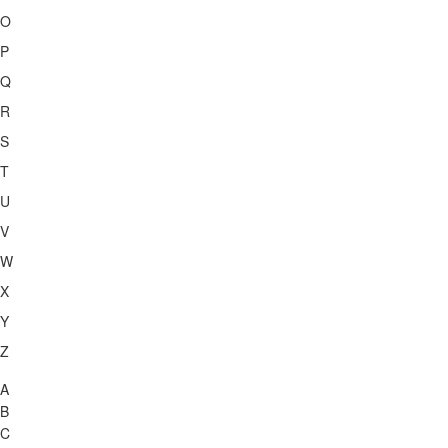
O
P
Q
R
S
T
U
V
W
X
Y
Z
A
B
C