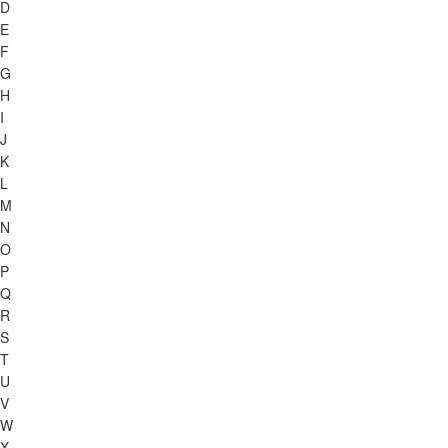
D
E
F
G
H
I
J
K
L
M
N
O
P
Q
R
S
T
U
V
W
X