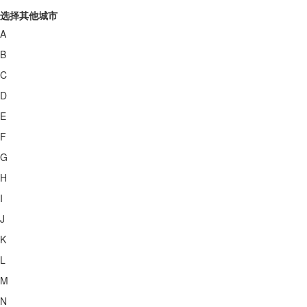
选择其他城市
A
B
C
D
E
F
G
H
I
J
K
L
M
N