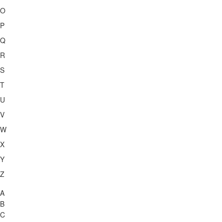
O
P
Q
R
S
T
U
V
W
X
Y
Z
A
B
C