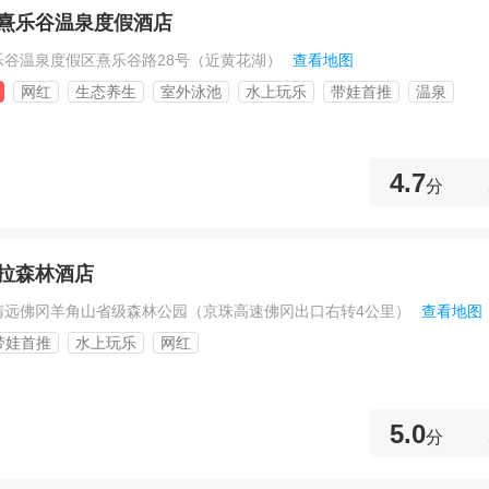
熹乐谷温泉度假酒店
乐谷温泉度假区熹乐谷路28号（近黄花湖）
查看地图
网红
生态养生
室外泳池
水上玩乐
带娃首推
温泉
4.7
分
拉森林酒店
清远佛冈羊角山省级森林公园（京珠高速佛冈出口右转4公里）
查看地图
带娃首推
水上玩乐
网红
5.0
分