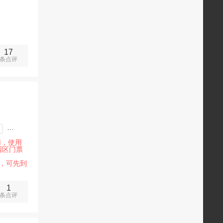
17
条点评
网红
用，使用
园区门票
，可先到
1
条点评