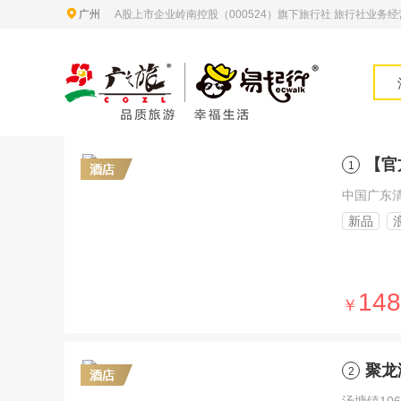
广州
A股上市企业岭南控股（000524）旗下旅行社 旅行社业务经营许
【官
1
中国广东
新品
148
￥
聚龙
2