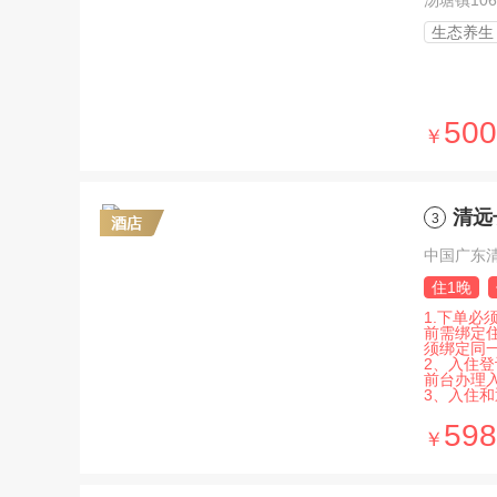
汤塘镇10
生态养生
500
￥
清远
3
中国广东
住1晚
1.下单
前需绑定
须绑定同
2、入住
前台办理
3、入住和
598
￥