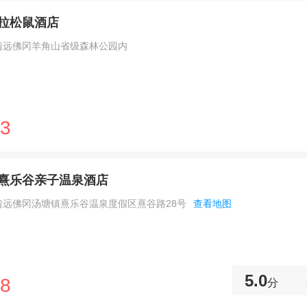
拉松鼠酒店
清远佛冈羊角山省级森林公园内
3
熹乐谷亲子温泉酒店
清远佛冈汤塘镇熹乐谷温泉度假区熹谷路28号
查看地图
5.0
8
分