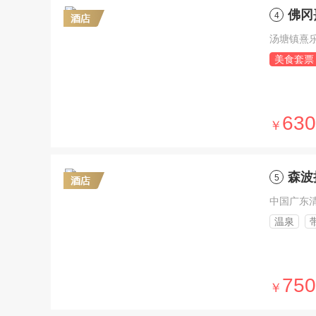
佛冈
4
汤塘镇熹
美食套票
630
￥
森波
5
中国广东
温泉
750
￥