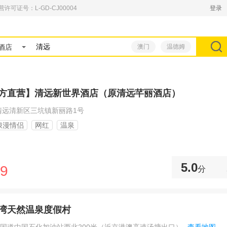
可证号：L-GD-CJ00004
登录
酒店
澳门
温德姆
方直营】清远新世界酒店（原清远芊丽酒店）
清远清新区三坑镇新丽路1号
浪漫情侣
网红
温泉
5.0
9
分
湾天然温泉度假村