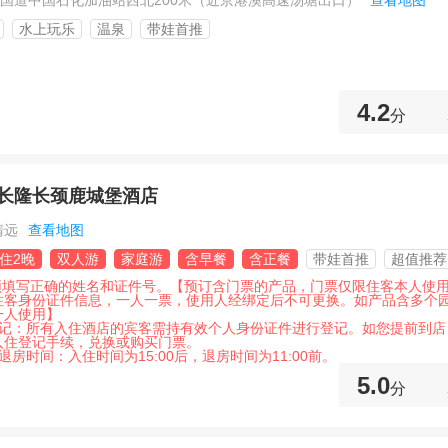
6国道中国石化加油站西北200米（近京港澳高速汤塘出口）
查看地图
水上玩乐
温泉
带娃首推
4.2
分
长隆长颈鹿城堡酒店
清远
查看地图
住2晚
双人游
家庭游
含早餐
含正餐
带娃首推
超值推荐
必须填写正确的姓名和证件号。【预订含门票的产品，门票仅限住客本人使
住客身份证件信息，一人一票，使用人经绑定后不可更换。如产品含多个
一人使用】
登记：所有入住酒店的宾客需持有效个人身份证件进行登记。如您提前到店
入住登记手续，兑换或购买门票。
退房时间：入住时间为15:00后，退房时间为11:00前。
5.0
分