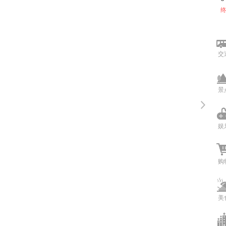
交
景
娱
购
美