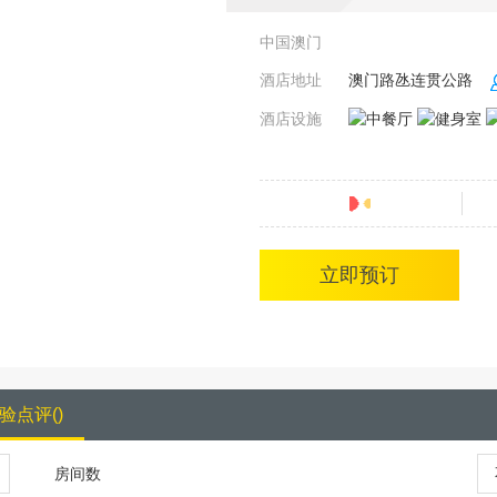
中国澳门
酒店地址
澳门路氹连贯公路
酒店设施
分
立即预订
验点评
(
)
房间数