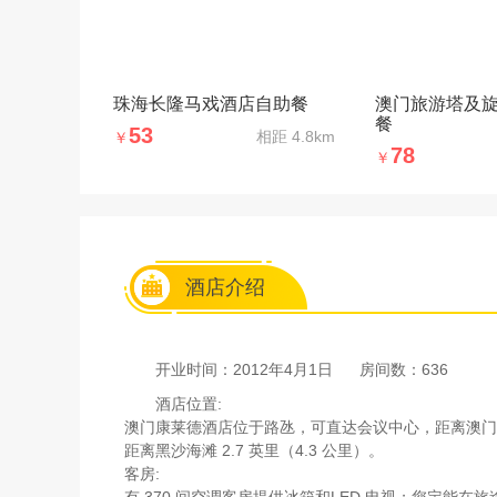
珠海长隆马戏酒店自助餐
澳门旅游塔及
餐
53
相距
4.8km
￥
78
￥
酒店介绍
开业时间：2012年4月1日
房间数：636
酒店位置:
澳门康莱德酒店位于路氹，可直达会议中心，距离澳门威尼
距离黑沙海滩 2.7 英里（4.3 公里）。
客房:
有 370 间空调客房提供冰箱和LED 电视；您定