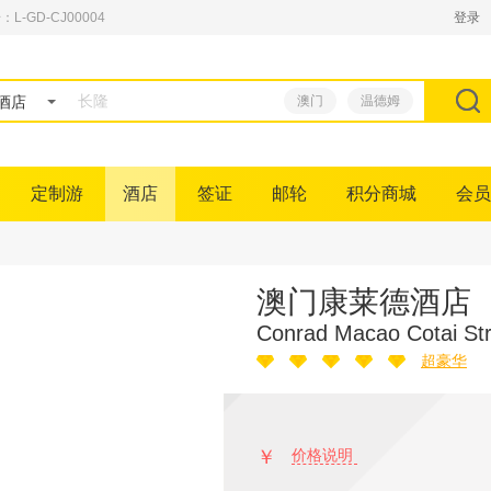
GD-CJ00004
登录
酒店
澳门
温德姆
定制游
酒店
签证
邮轮
积分商城
会员
澳门康莱德酒店
Conrad Macao Cotai Str
超豪华
￥
价格说明