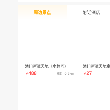
周边景点
附近酒店
澳门新濠天地《水舞间》
澳门新濠天地
488
27
相距
0.3km
￥
￥