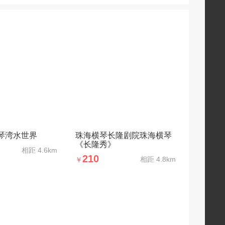
琴湾水世界
珠海横琴长隆剧院珠海横琴
《长隆秀》
相距
4.6km
210
相距
4.8km
￥