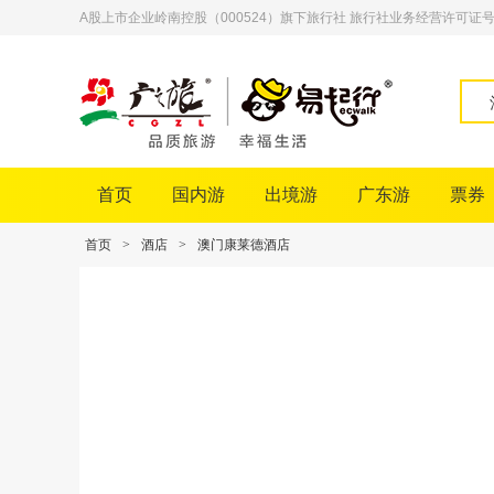
A股上市企业岭南控股（000524）旗下旅行社 旅行社业务经营许可证号：L-
首页
国内游
出境游
广东游
票券
首页
>
酒店
>
澳门康莱德酒店