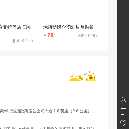
索菲特酒店海风
珠海长隆企鹅酒店自助餐
78
相距
12.6km
￥
相距
6.7km
型酒店距离路氹金光大道 1.8 英里（2.8 公里），
外客房还提供有线节目，以满足您的娱乐需求。配备浴缸