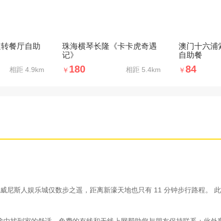
旋转餐厅自助
珠海横琴长隆《卡卡虎奇遇
澳门十六浦
记》
自助餐
180
84
相距
4.9km
相距
5.4km
￥
￥
斯人娱乐城仅数步之遥，距离新濠天地也只有 11 分钟步行路程。 此豪华
能在旅途中找到家的舒适。免费的有线和无线上网帮助您与朋友保持联系；此