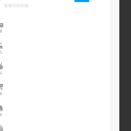
终
终
通
交通
点
景点
乐
娱乐
物
购物
食
美食