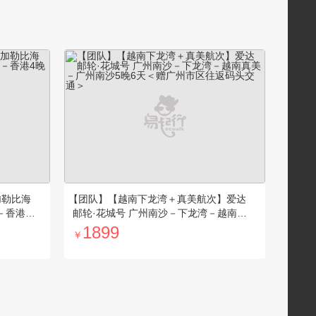
加勒比海
【团队】【越南下龙湾＋真美航次】爱达
－香港4
邮轮·花城号 广州南沙－下龙湾－越南真
美－广州南沙5晚6天＜赠广州市区往返码
1899
￥
头交通＞