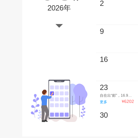
2
2026年
9
16
23
自在出“邮”，16.9万吨娱乐之王【皇家加勒比海洋光谱号】*上海－韩国釜山－上海4晚5天
￥
6202
更多
30