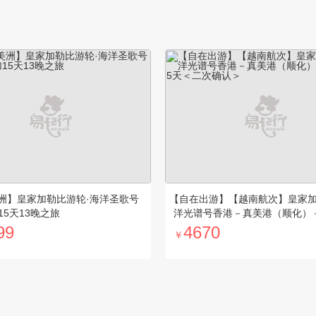
美洲】皇家加勒比游轮·海洋圣歌号
【自在出游】【越南航次】皇家
15天13晚之旅
洋光谱号香港－真美港（顺化）
晚5天＜二次确认＞
99
4670
￥