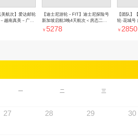
真美航次】爱达邮轮
【迪士尼游轮－FIT】迪士尼探险号
【团队】
沙－越南真美－广州
新加坡启航3晚4天航次＜房态二次
轮·花城号
广州市区往返码头
确认＞
来西亚沙巴
5278
2850
￥
￥
天＜赠广
一
二
三
27
28
29
30