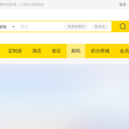
可证号：L-GD-CJ00004
登录
邮轮
皇家加勒比
歌诗达
定制游
酒店
签证
邮轮
积分商城
会员