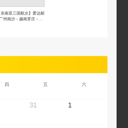
【东南亚三国航次】爱达邮
 广州南沙－越南芽庄－马
－文莱－广州南沙8晚9
州市区往返码头交通＞
四
五
六
31
1