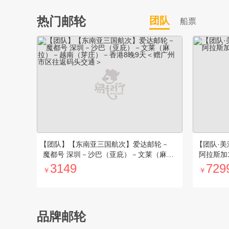
热门邮轮
团队
船票
【团队】【东南亚三国航次】爱达邮轮－
【团队·
魔都号 深圳－沙巴（亚庇）－文莱（麻
阿拉斯加
拉）－越南（芽庄）－香港8晚9天＜赠广
3149
729
￥
￥
州市区往返码头交通＞
品牌邮轮