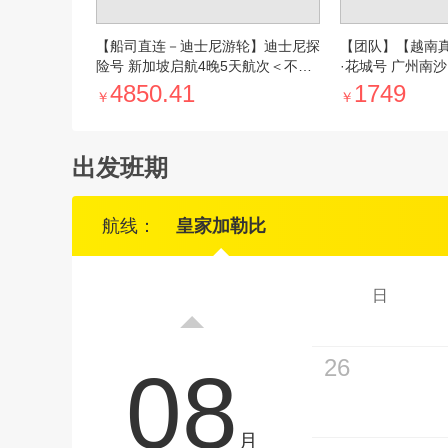
【船司直连－迪士尼游轮】迪士尼探
【团队】【越南
险号 新加坡启航4晚5天航次＜不离
·花城号 广州南
船玩遍7大主题区域,亚洲旗舰邮轮,
南沙4晚5天＜赠
4850.41
1749
￥
￥
超强IP阵容互动,海上过山车,海上烟
交通＞
花秀＞
出发班期
航线：
皇家加勒比
日
26
08
月