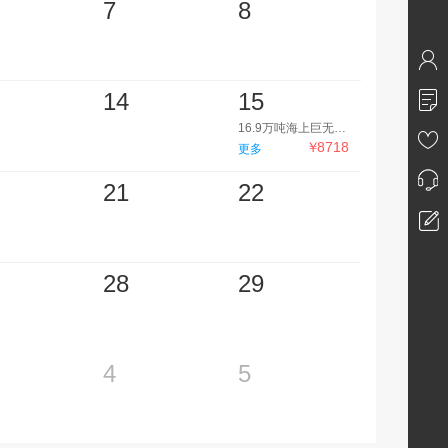
7
8
14
15
16.9万吨海上巨无霸-皇家加勒比【海洋光谱号】，自在出“邮”*上海-福冈-釜山-上海5晚6天
￥
8718
更多
21
22
28
29
4
5