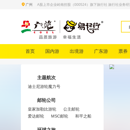
广州
A股上市企业岭南控股（000524）旗下旅行社 旅行社业务经营许
首页
国内游
出境游
广东游
票券
主题航次
迪士尼游轮魔力号
邮轮公司
皇家加勒比游轮
公主邮轮
爱达邮轮
MSC邮轮
和平之船
环球之旅