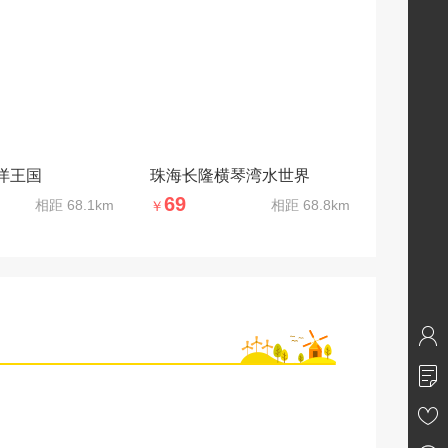
洋王国
珠海长隆横琴湾水世界
69
相距
68.1km
相距
68.8km
￥