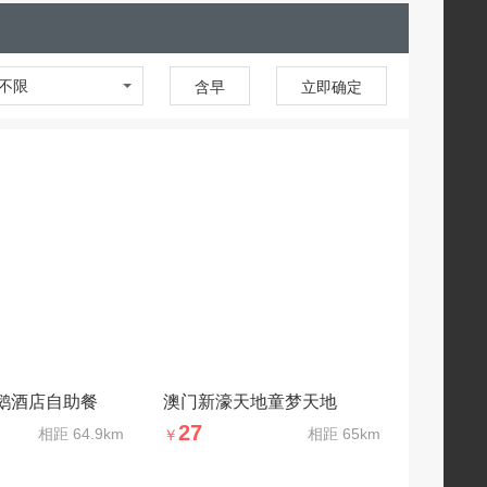
不限
含早
立即确定
鹅酒店自助餐
澳门新濠天地童梦天地
27
相距
64.9km
相距
65km
￥