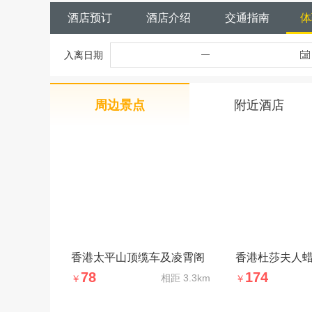
酒店预订
酒店介绍
交通指南
体
入离日期
周边景点
附近酒店
香港太平山顶缆车及凌霄阁
香港杜莎夫人
78
174
相距
3.3km
￥
￥