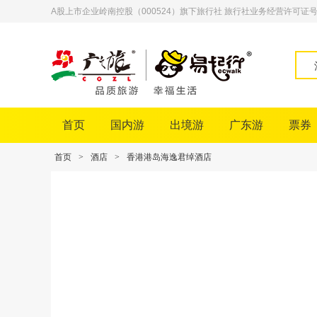
A股上市企业岭南控股（000524）旗下旅行社 旅行社业务经营许可证号：L-
首页
国内游
出境游
广东游
票券
首页
>
酒店
>
香港港岛海逸君绰酒店