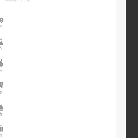
通
交通
点
景点
乐
娱乐
物
购物
食
美食
店
酒店