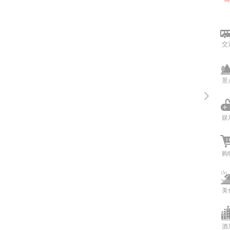
交
景
娱
购
美
酒