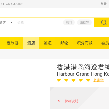
GD-CJ00004
登录
酒店
澳门
温德姆
定制游
酒店
签证
邮轮
积分商城
会员
香港港岛海逸君
Harbour Grand Hong K
超豪华
￥
价格说明