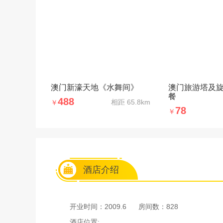
澳门新濠天地《水舞间》
澳门旅游塔及
餐
488
相距
65.8km
￥
78
￥
酒店介绍
开业时间：2009.6
房间数：828
酒店位置: