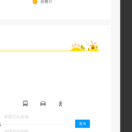
西餐厅
起
起
查询
终
终