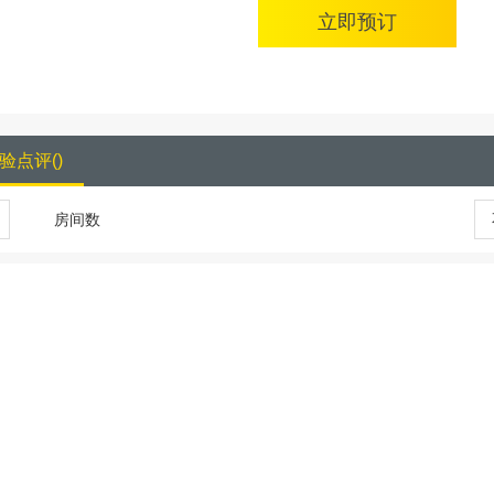
立即预订
验点评
(
)
房间数