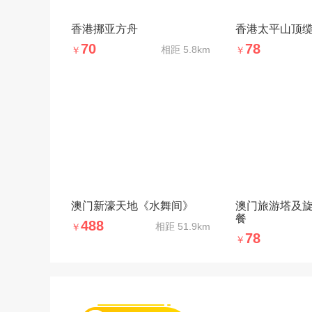
香港挪亚方舟
香港太平山顶
70
78
相距
5.8km
￥
￥
澳门新濠天地《水舞间》
澳门旅游塔及
餐
488
相距
51.9km
￥
78
￥