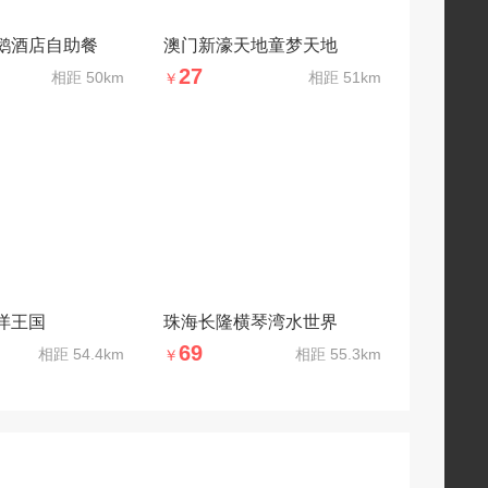
鹅酒店自助餐
澳门新濠天地童梦天地
27
相距
50km
相距
51km
￥
洋王国
珠海长隆横琴湾水世界
69
相距
54.4km
相距
55.3km
￥