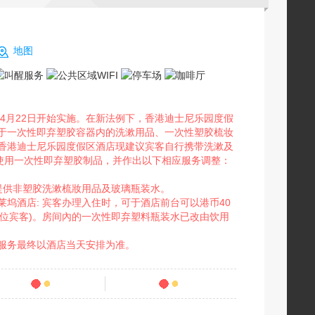
地图
年4月22日开始实施。在新法例下，香港迪士尼乐园度假
于一次性即弃塑胶容器内的洗漱用品、一次性塑胶梳妆
香港迪士尼乐园度假区酒店现建议宾客自行携带洗漱及
少使用一次性即弃塑胶制品，并作出以下相应服务调整：
会提供非塑胶洗漱梳妝用品及玻璃瓶装水。
坞酒店: 宾客办理入住时，可于酒店前台可以港币40
4位宾客)。房间內的一次性即弃塑料瓶装水已改由饮用
服务最终以酒店当天安排为准。
条点评
100
销量