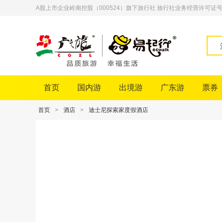
A股上市企业岭南控股（000524）旗下旅行社 旅行社业务经营许可证号：L-
首页
国内游
出境游
广东游
票券
首页
>
酒店
>
迪士尼探索家度假酒店