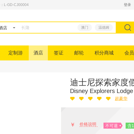
GD-CJ00004
登录
酒店
澳门
温德姆
定制游
酒店
签证
邮轮
积分商城
会员
迪士尼探索家度
Disney Explorers Lodge
超豪华
￥
价格说明
不可退
含