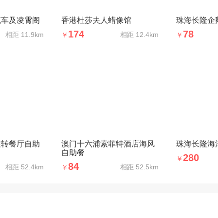
缆车及凌霄阁
香港杜莎夫人蜡像馆
珠海长隆企
174
78
相距
11.9km
相距
12.4km
￥
￥
旋转餐厅自助
澳门十六浦索菲特酒店海风
珠海长隆海
自助餐
280
￥
84
相距
52.4km
相距
52.5km
￥