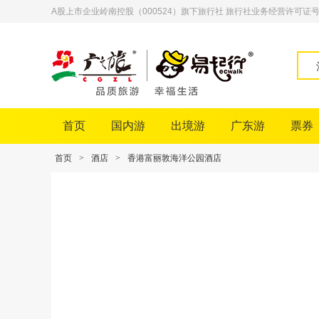
A股上市企业岭南控股（000524）旗下旅行社 旅行社业务经营许可证号：L-
首页
国内游
出境游
广东游
票券
首页
>
酒店
>
香港富丽敦海洋公园酒店