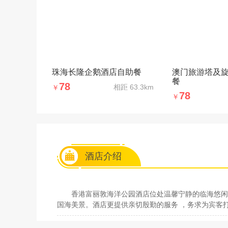
珠海长隆企鹅酒店自助餐
澳门旅游塔及
餐
78
相距
63.3km
￥
78
￥
酒店介绍
香港富丽敦海洋公园酒店位处温馨宁静的临海悠闲
国海美景。酒店更提供亲切殷勤的服务 ，务求为宾客打