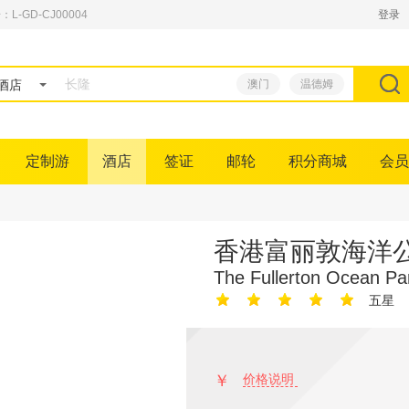
GD-CJ00004
登录
酒店
澳门
温德姆
定制游
酒店
签证
邮轮
积分商城
会员
香港富丽敦海洋
The Fullerton Ocean Pa
五星
￥
价格说明