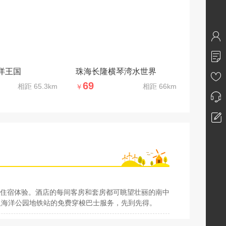
洋王国
珠海长隆横琴湾水世界
69
相距
65.3km
相距
66km
￥
住宿体验。酒店的每间客房和套房都可眺望壮丽的南中
店及海洋公园地铁站的免费穿梭巴士服务，先到先得。