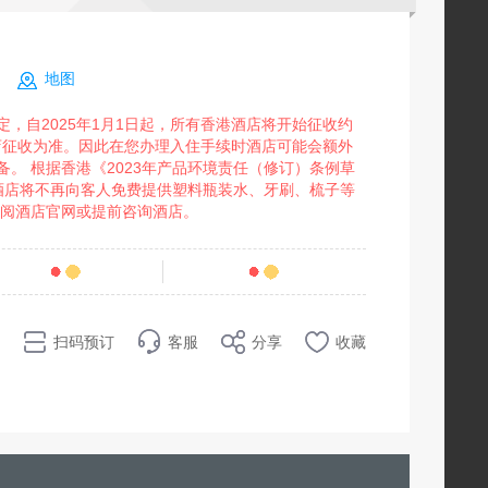
號
地图
，自2025年1月1日起，所有香港酒店将开始征收约
店征收为准。因此在您办理入住手续时酒店可能会额外
。 根据香港《2023年产品环境责任（修订）条例草
香港酒店将不再向客人免费提供塑料瓶装水、牙刷、梳子等
查阅酒店官网或提前咨询酒店。
条点评
72
销量
扫码预订
客服
分享
收藏