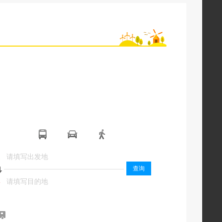
起
起
查询
终
终