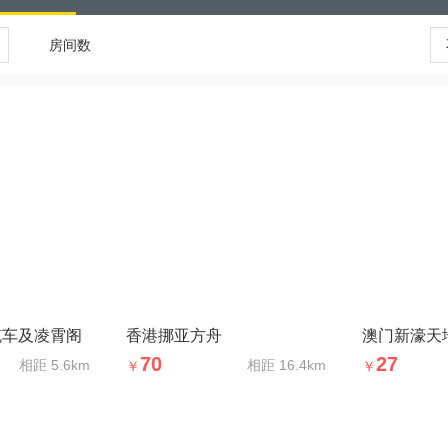
房间数
缆车及凌霄阁
香港挪亚方舟
澳门新濠天
70
27
相距
5.6km
相距
16.4km
￥
￥