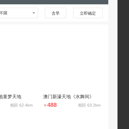
不限
含早
立即确定
地童梦天地
澳门新濠天地《水舞间》
488
相距
62.4km
相距
63.2km
￥