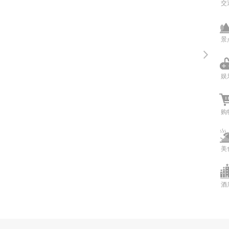
交
景
娱
购
美
酒