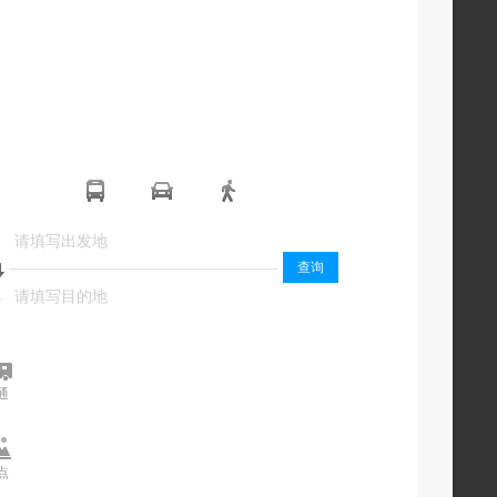
起
起
查询
终
终
通
交通
点
景点