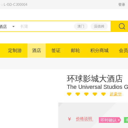
GD-CJ00004
登录
酒店
澳门
温德姆
定制游
酒店
签证
邮轮
积分商城
会员
环球影城大酒店
The Universal Studios 
超豪华
￥
价格说明
即时确认