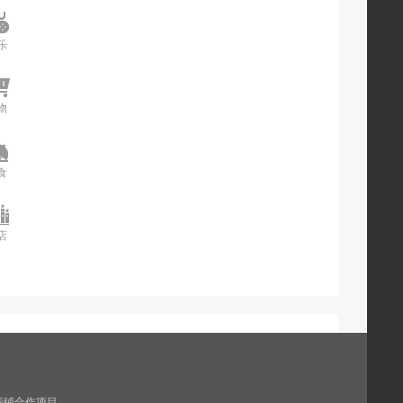
乐
娱乐
物
购物
食
美食
店
酒店
商铺合作项目