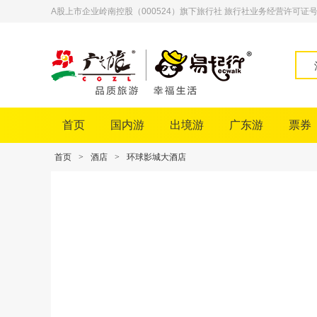
A股上市企业岭南控股（000524）旗下旅行社 旅行社业务经营许可证号：L-
首页
国内游
出境游
广东游
票券
首页
>
酒店
>
环球影城大酒店