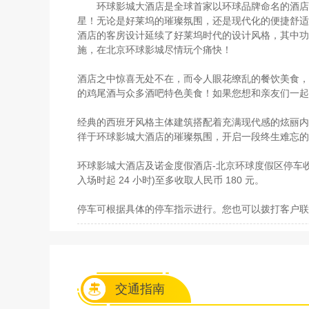
环球影城大酒店是全球首家以环球品牌命名的酒店
星！无论是好莱坞的璀璨氛围，还是现代化的便捷舒适
酒店的客房设计延续了好莱坞时代的设计风格，其中功
施，在北京环球影城尽情玩个痛快！
酒店之中惊喜无处不在，而令人眼花缭乱的餐饮美食，
的鸡尾酒与众多酒吧特色美食！如果您想和亲友们一起
经典的西班牙风格主体建筑搭配着充满现代感的炫丽内
徉于环球影城大酒店的璀璨氛围，开启一段终生难忘的
环球影城大酒店及诺金度假酒店-北京环球度假区停车收费
入场时起 24 小时)至多收取人民币 180 元。
停车可根据具体的停车指示进行。您也可以拨打客户联络中
交通指南