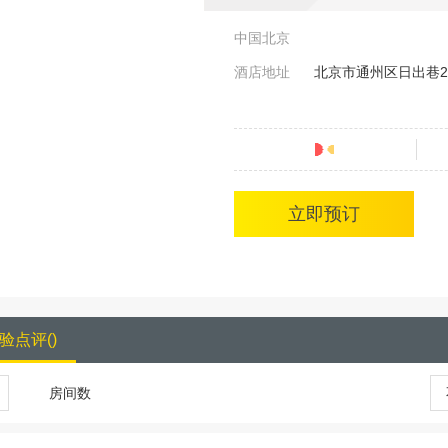
中国北京
酒店地址
北京市通州区日出巷
分
立即预订
验点评
(
)
房间数