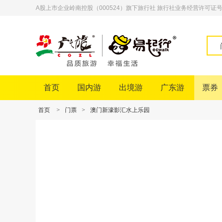
A股上市企业岭南控股（000524）旗下旅行社 旅行社业务经营许可证号：L-
首页
国内游
出境游
广东游
票券
首页
>
门票
>
澳门新濠影汇水上乐园