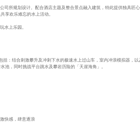
公司所规划设计。配合酒店主题及整合景点融入建筑，特此提供独具匠心
以共享欢乐难忘的水上活动。
玩水上乐园。
，包括：结合刺激攀升及冲刺下水的极速水上过山车，室内冲浪模拟器，以及
深潜水池，同时挑战平台跳水及攀岩历险的「天崖海角」。
激快感，肆意逐浪