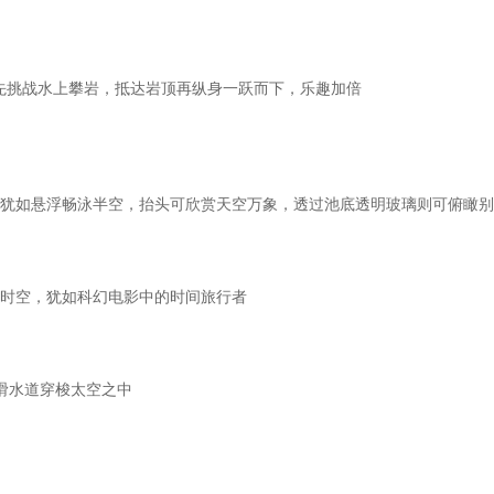
者可先挑战水上攀岩，抵达岩顶再纵身一跃而下，乐趣加倍
犹如悬浮畅泳半空，抬头可欣赏天空万象，透过池底透明玻璃则可俯瞰别
时空，犹如科幻电影中的时间旅行者
滑水道穿梭太空之中