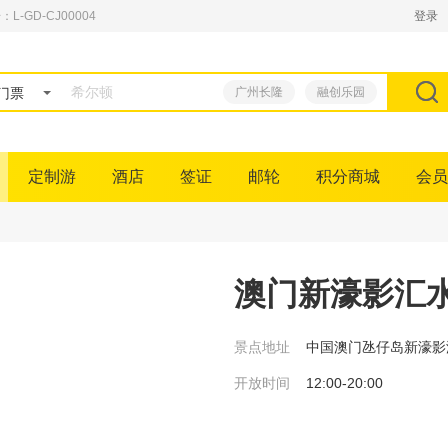
GD-CJ00004
登录
门票
广州长隆
融创乐园
定制游
酒店
签证
邮轮
积分商城
会员
澳门新濠影汇
景点地址
中国澳门氹仔岛新濠影
开放时间
12:00-20:00