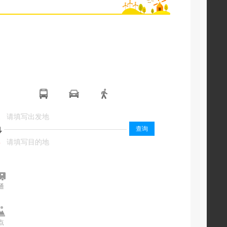
起
起
查询
终
终
通
交通
点
景点