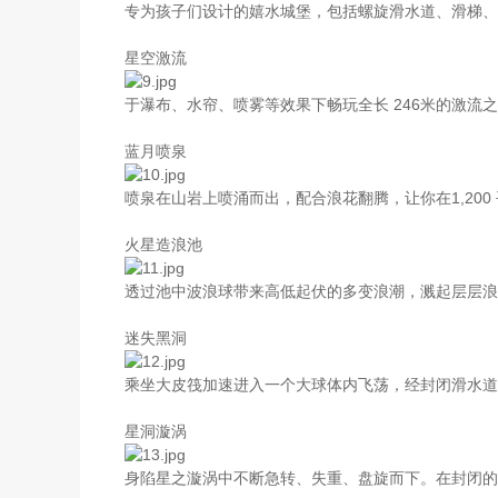
专为孩子们设计的嬉水城堡，包括螺旋滑水道、滑梯
星空激流
于瀑布、水帘、喷雾等效果下畅玩全长 246米的激流
蓝月喷泉
喷泉在山岩上喷涌而出，配合浪花翻腾，让你在1,200
火星造浪池
透过池中波浪球带来高低起伏的多变浪潮，溅起层层浪
迷失黑洞
乘坐大皮筏加速进入一个大球体内飞荡，经封闭滑水道
星洞漩涡
身陷星之漩涡中不断急转、失重、盘旋而下。在封闭的