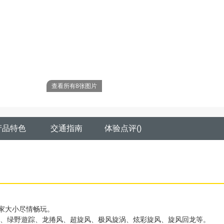
查看所有8张图片
产品特色
交通指南
体验点评
(
)
一家大小尽情畅玩。
、绿野遊踪、龙捲风、超旋风、极风旋涡、炫彩旋风、旋风回龙等。