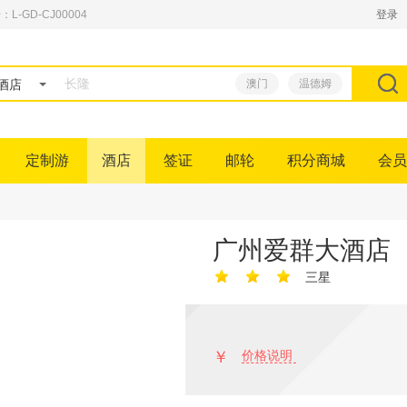
GD-CJ00004
登录
酒店
澳门
温德姆
定制游
酒店
签证
邮轮
积分商城
会员
广州爱群大酒店
三星
￥
价格说明