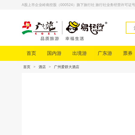
A股上市企业岭南控股（000524）旗下旅行社 旅行社业务经营许可证号：L-
首页
国内游
出境游
广东游
票券
首页
>
酒店
>
广州爱群大酒店