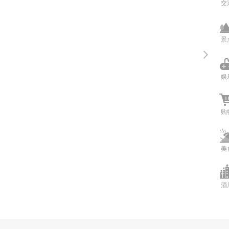
交
景
娱
购
美
酒