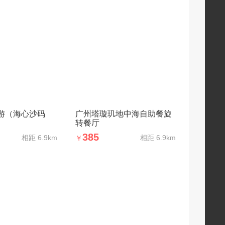
游（海心沙码
广州塔璇玑地中海自助餐旋
转餐厅
385
相距
6.9km
相距
6.9km
￥