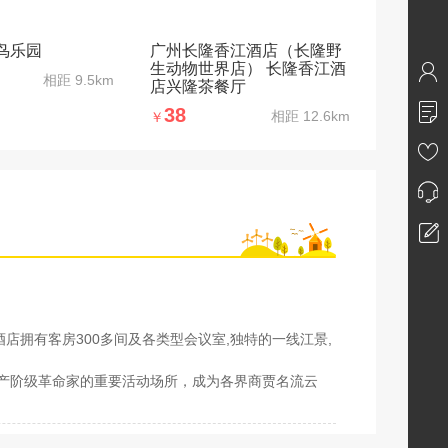
鸟乐园
广州长隆香江酒店（长隆野
生动物世界店） 长隆香江酒
相距
9.5km
店兴隆茶餐厅
38
相距
12.6km
￥
店拥有客房300多间及各类型会议室,独特的一线江景,
无产阶级革命家的重要活动场所，成为各界商贾名流云