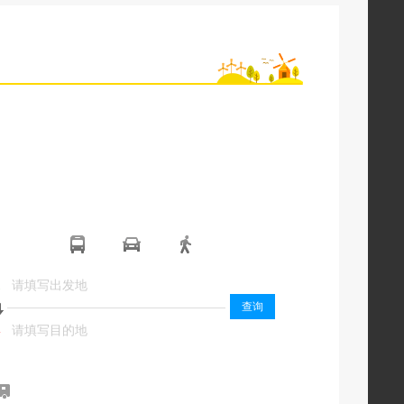
起
起
查询
终
终