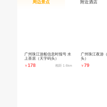
周边景点
附近酒店
广州珠江游船信息时报号 水
广州珠江夜游
上茶居（天字码头）
头）
178
79
相距
1.6km
￥
￥