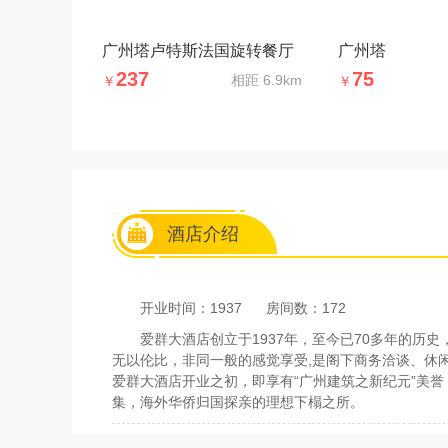
广州塔卢特斯法国旋转餐厅
广州塔
237
75
相距
6.9km
￥
￥
酒店介绍
开业时间：1937
房间数：172
爱群大酒店创立于1937年，至今已70多年的历
无以伦比，非同一般的感觉享受,是阁下商务洽谈、休
爱群大酒店开业之初，即享有“广州建筑之新纪元”美
集，海外华侨归国探亲的理想下榻之所。