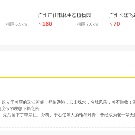
广州正佳雨林生态植物园
广州长隆飞
160
70
相距
6.9km
相距
7.6km
￥
￥
史，屹立于美丽的珠江河畔，登临远眺，云山珠水，名城风采，美不胜收！酒
闲度假的理想下榻之所。
誉，先后留下了李宗仁、孙科、于右任等人的翰墨丹青，曾经成为老一辈