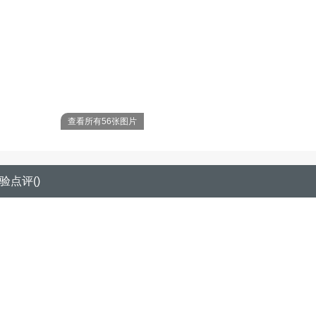
查看所有56张图片
验点评
(
)