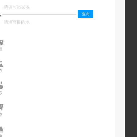
起
起
查询
终
终
通
交通
点
景点
乐
娱乐
物
购物
食
美食