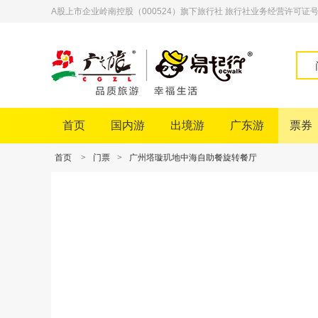
A股上市企业岭南控股（000524）旗下旅行社 旅行社业务经营许可证号：L-
首页
国内游
出境游
广东游
票券
首页
>
门票
>
广州塔璇玑地中海自助餐旋转餐厅