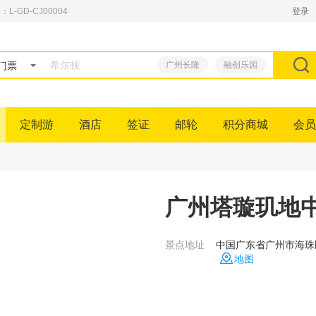
GD-CJ00004
登录
门票
广州长隆
融创乐园
定制游
酒店
签证
邮轮
积分商城
会员
广州塔璇玑地
景点地址
中国广东省广州市海珠
地图