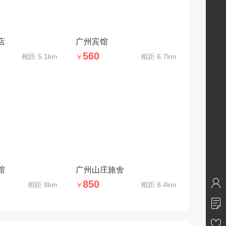
店
广州宾馆
560
相距
5.1km
相距
6.7km
￥
馆
广州山庄旅舍
850
相距
8km
相距
8.4km
￥