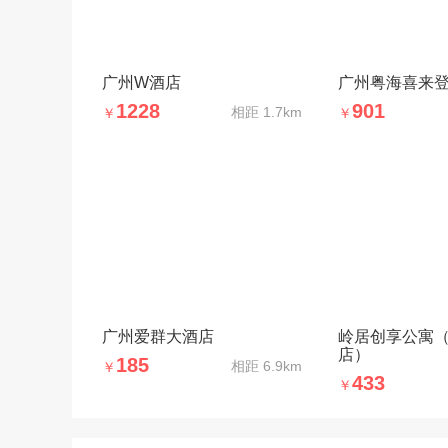
广州W酒店
广州粤海喜来
1228
901
相距
1.7km
￥
￥
广州爱群大酒店
岭居创享公寓
店）
185
相距
6.9km
￥
433
￥