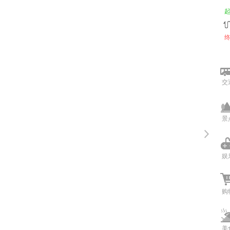
交
景
娱
购
美