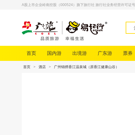
A股上市企业岭南控股（000524）旗下旅行社 旅行社业务经营许可证号：L-
首页
国内游
出境游
广东游
票券
首页
>
酒店
>
广州锦绣香江温泉城（原香江健康山谷）