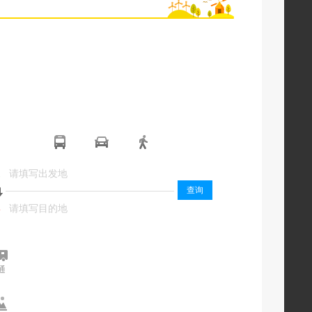
起
起
查询
终
终
通
交通