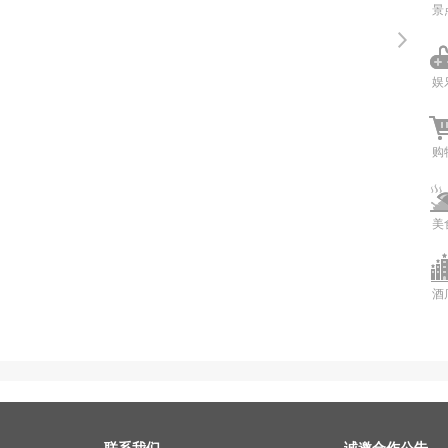
景
娱
购
美
酒
联系我们
诚邀合作公告