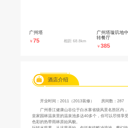
广州塔
广州塔璇玑地
转餐厅
75
相距
68.8km
￥
385
￥
酒店介绍
开业时间：2011（2013装修）
房间数：287
广州香江健康山谷位于白水寨省级风景名胜区内，
皇家园林温泉里的温泉池多达40多个，你可以尽情享
色彩的热带雨林原始风貌。
玩转水世界，从这里开始。包括有炫酷冲浪池、魔幻旋