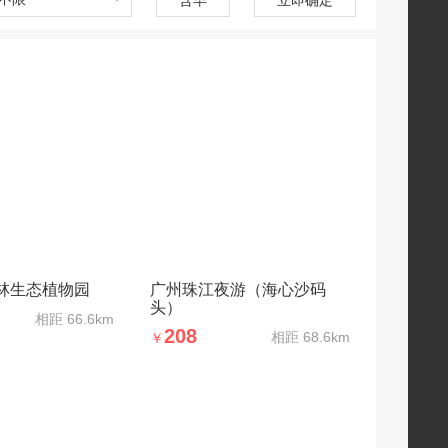
林生态植物园
广州珠江夜游（海心沙码
头）
相距
66.6km
208
相距
68.6km
￥