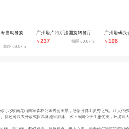
中海自助餐旋
广州塔卢特斯法国旋转餐厅
广州塔码头
237
106
相距
68.8km
￥
￥
相距
68.8km
你可尽收南昆山国家森林公园秀丽美景，感悟卧佛山灵秀之气。让人仿佛
受。你还可以去开放式恒温泳池里游泳。水上乐园位于生态优美，环境宜
风转、魔力转、梦幻滑道、童趣滑道、善水之境、绿野仙踪漂流等精彩的