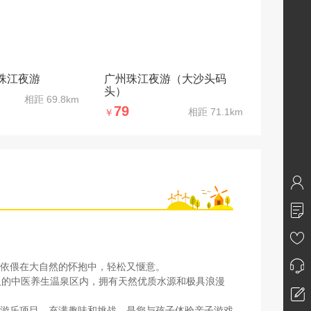
珠江夜游
广州珠江夜游（大沙头码
头）
相距
69.8km
79
相距
71.1km
￥
依偎在大自然的怀抱中，轻松又惬意。
人的中医养生温泉区内，拥有天然优质水源和极具浪漫
游乐项目，充满趣味和挑战，是您与孩子体验亲子游戏