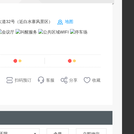
大道32号（近白水寨风景区）
地图
条点评
96
销量
扫码预订
客服
分享
收藏
不限
含早
立即确定