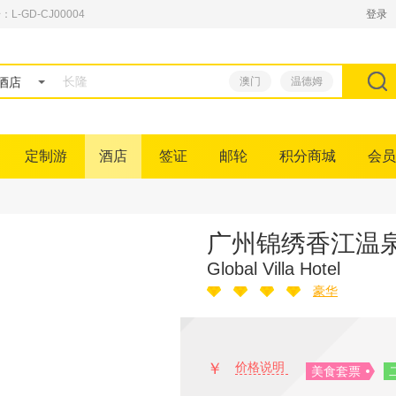
GD-CJ00004
登录
酒店
澳门
温德姆
定制游
酒店
签证
邮轮
积分商城
会员
广州锦绣香江温
Global Villa Hotel
豪华
￥
价格说明
美食套票